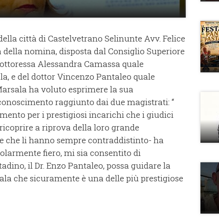
della città di Castelvetrano Selinunte Avv. Felice
a della nomina, disposta dal Consiglio Superiore
 dottoressa Alessandra Camassa quale
la, e del dottor Vincenzo Pantaleo quale
Marsala ha voluto esprimere la sua
iconoscimento raggiunto dai due magistrati:
“
ento per i prestigiosi incarichi che i giudici
coprire a riprova della loro grande
re che li hanno sempre contraddistinto- ha
olarmente fiero, mi sia consentito di
adino, il Dr. Enzo Pantaleo, possa guidare la
ala che sicuramente è una delle più prestigiose