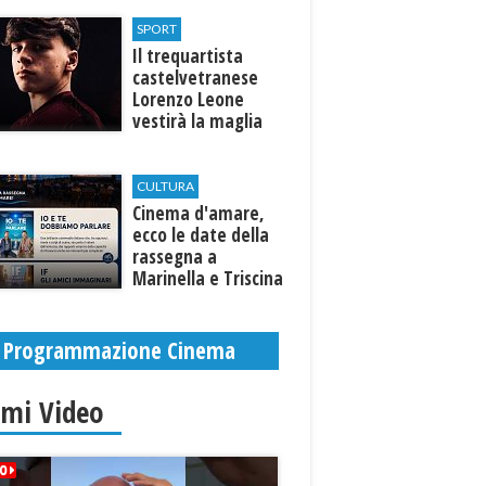
Selinunte
SPORT
Il trequartista
castelvetranese
Lorenzo Leone
vestirà la maglia
del Trapani calcio
CULTURA
Cinema d'amare,
ecco le date della
rassegna a
Marinella e Triscina
di Selinunte
Programmazione Cinema
imi Video