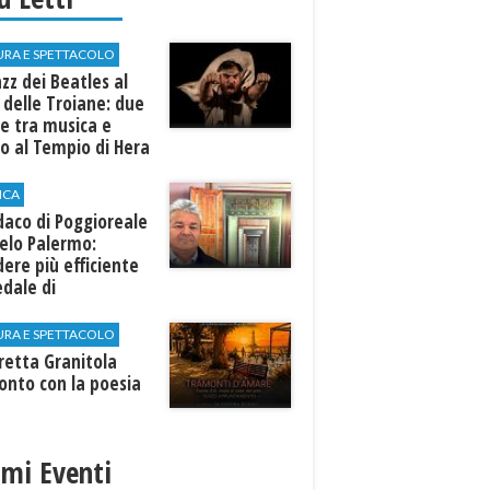
URA E SPETTACOLO
azz dei Beatles al
 delle Troiane: due
e tra musica e
o al Tempio di Hera
linunte
ICA
ndaco di Poggioreale
elo Palermo:
ere più efficiente
edale di
elvetrano."
URA E SPETTACOLO
rretta Granitola
onto con la poesia
imi Eventi