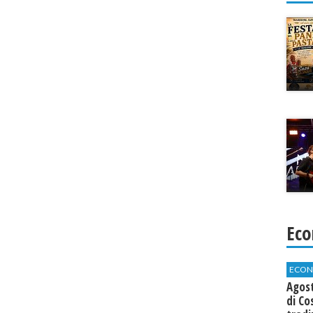
Eco
ECON
Agos
di Co