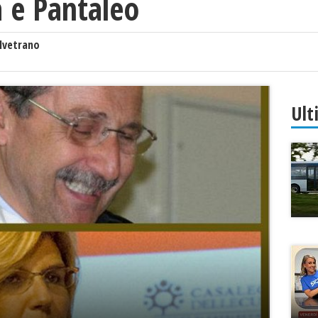
a e Pantaleo
lvetrano
Ult