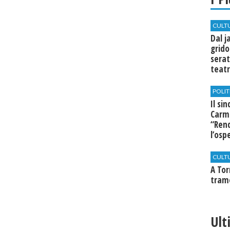
CULT
Dal j
grido
serat
teatr
di Se
POLIT
Il si
Carm
“Rend
l’osp
Cast
CULT
​A To
tram
Ult