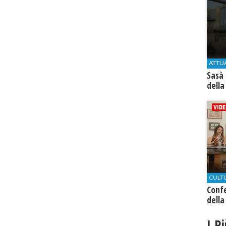
ATTU
Sasà 
della
CULT
Conf
della
I P