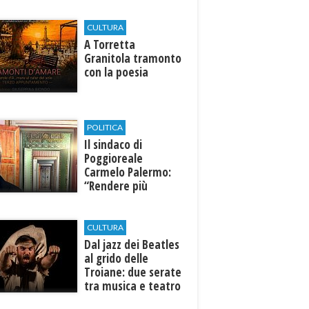
CULTURA
​A Torretta
Granitola tramonto
con la poesia
POLITICA
Il sindaco di
Poggioreale
Carmelo Palermo:
“Rendere più
efficiente
l’ospedale di
Castelvetrano."
CULTURA
Dal jazz dei Beatles
al grido delle
Troiane: due serate
tra musica e teatro
al Tempio di Hera di