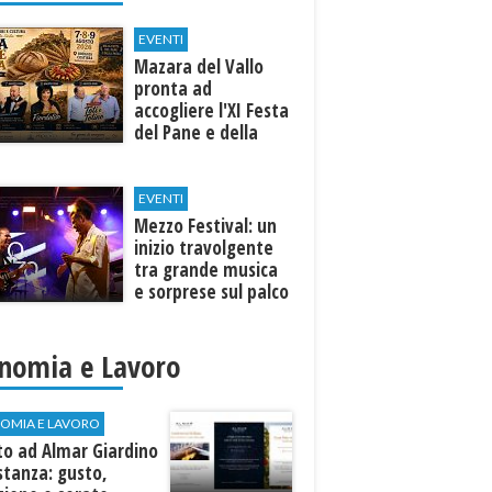
EVENTI
Mazara del Vallo
pronta ad
accogliere l'XI Festa
del Pane e della
Pasta
EVENTI
Mezzo Festival: un
inizio travolgente
tra grande musica
e sorprese sul palco
nomia e Lavoro
OMIA E LAVORO
to ad Almar Giardino
stanza: gusto,