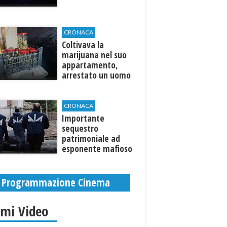
CRONACA
Coltivava la
marijuana nel suo
appartamento,
arrestato un uomo
CRONACA
Importante
sequestro
patrimoniale ad
esponente mafioso
di Custonaci
Programmazione Cinema
imi Video