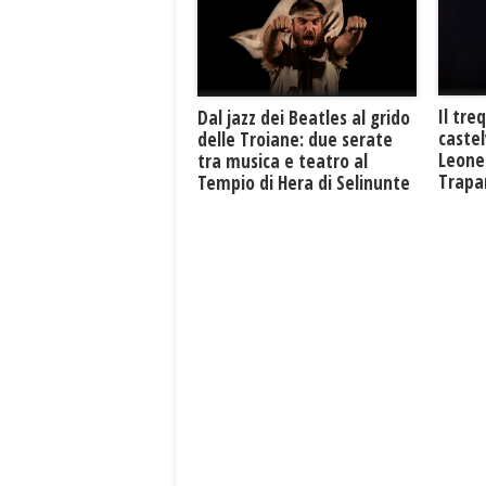
Il tre
Dal jazz dei Beatles al grido
caste
delle Troiane: due serate
Leone 
tra musica e teatro al
Trapan
Tempio di Hera di Selinunte