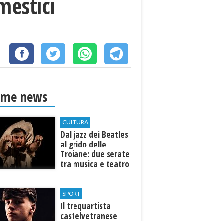
mestici
ime news
CULTURA
Dal jazz dei Beatles
al grido delle
Troiane: due serate
tra musica e teatro
al Tempio di Hera di
Selinunte
SPORT
Il trequartista
castelvetranese