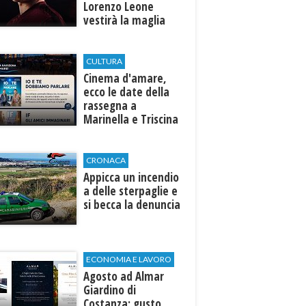
Lorenzo Leone
vestirà la maglia
del Trapani calcio
CULTURA
Cinema d'amare,
ecco le date della
rassegna a
Marinella e Triscina
di Selinunte
CRONACA
Appicca un incendio
a delle sterpaglie e
si becca la denuncia
ECONOMIA E LAVORO
Agosto ad Almar
Giardino di
Costanza: gusto,