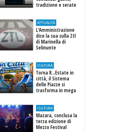
tradizione e serate
esclusive aperte
anche agli ospiti
esterni
ATTUALITÀ
L'Amministrazione
dice la sua sulla Ztl
di Marinella di
Selinunte
CULTURA
Torna R...Estate in
città, il Sistema
delle Piazze si
trasforma in mega
parco acquatico
CULTURA
​Mazara, conclusa la
terza edizione di
Mezzo Festival