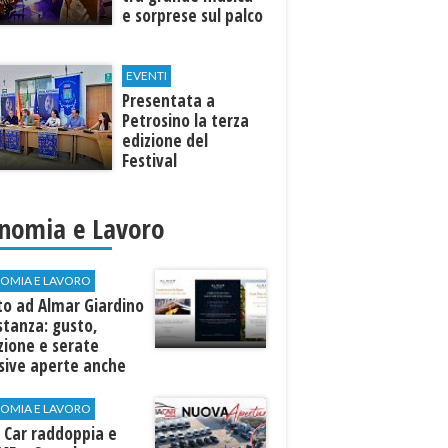
e sorprese sul palco
EVENTI
Presentata a
Petrosino la terza
edizione del
Festival
Internazione della
Canzone Italiana
"Voci dal
nomia e Lavoro
Mediterraneo"
OMIA E LAVORO
to ad Almar Giardino
stanza: gusto,
zione e serate
sive aperte anche
ospiti esterni
OMIA E LAVORO
 Car raddoppia e