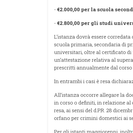
-
€2.000,00 per la scuola second
-
€2.800,00 per gli studi univers
L’istanza dovrà essere corredata d
scuola primaria, secondaria di pr
universitari, oltre al certificato 
un’attestazione relativa al supe
prescritti annualmente dal corso d
In entrambi i casi è resa dichiaraz
All’istanza occorre allegare la d
in corso o definiti, in relazione al
resa, ai sensi del d.P.R. 28 dicembr
orfano per crimini domestici ai sen
Per gli istanti maggiorenni, inol