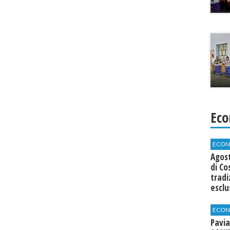
Eco
ECON
Agos
di Co
tradi
esclu
agli 
ECON
Pavia