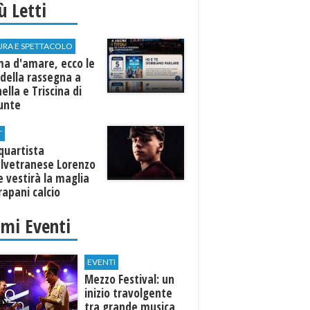
iù Letti
URA E SPETTACOLO
ma d'amare, ecco le
della rassegna a
ella e Triscina di
nunte
T
equartista
elvetranese Lorenzo
 vestirà la maglia
rapani calcio
imi Eventi
EVENTI
Mezzo Festival: un
inizio travolgente
tra grande musica