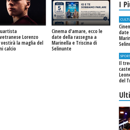
I P
CULT
Cine
quartista
Cinema d'amare, ecco le
date 
lvetranese Lorenzo
date della rassegna a
Marin
vestirà la maglia del
Marinella e Triscina di
Seli
i calcio
Selinunte
SPOR
Il tr
cast
Leone
del T
Ult