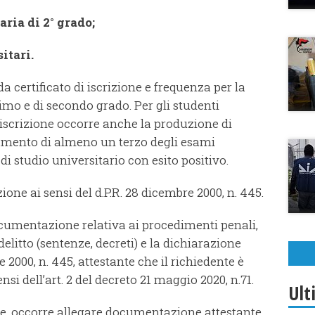
aria di 2° grado;
itari.
a certificato di iscrizione e frequenza per la
imo e di secondo grado. Per gli studenti
di iscrizione occorre anche la produzione di
ramento di almeno un terzo degli esami
i studio universitario con esito positivo.
ione ai sensi del d.P.R. 28 dicembre 2000, n. 445.
ocumentazione relativa ai procedimenti penali,
 delitto (sentenze, decreti) e la dichiarazione
e 2000, n. 445, attestante che il richiedente è
si dell’art. 2 del decreto 21 maggio 2020, n.71.
Ult
tre, occorre allegare documentazione attestante