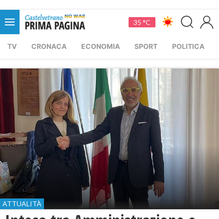
35 °C
TV
CRONACA
ECONOMIA
SPORT
POLITICA
ATTUALITÀ