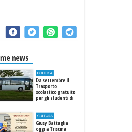
ime news
POLITICA
Da settembre il
Trasporto
scolastico gratuito
per gli studenti di
Marinella e Triscina
CULTURA
Giusy Battaglia
oggi a Triscina