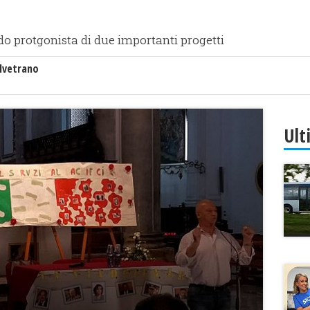
do protgonista di due importanti progetti
lvetrano
Ult