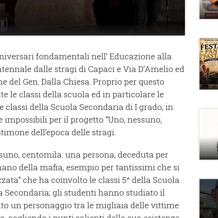
nniversari fondamentali nell’ Educazione alla
entennale dalle stragi di Capaci e Via D’Amelio ed
ne del Gen. Dalla Chiesa. Proprio per questo
te le classi della scuola ed in particolare le
e classi della Scuola Secondaria di I grado, in
te impossibili per il progetto “Uno, nessuno,
timone dell’epoca delle stragi.
ssuno, centomila: una persona, deceduta per
ano della mafia, esempio per tantissimi che si
ta” che ha coinvolto le classi 5^ della Scuola
la Secondaria; gli studenti hanno studiato il
 un personaggio tra le migliaia delle vittime
o, cogliendo i punti salienti della sua esistenza