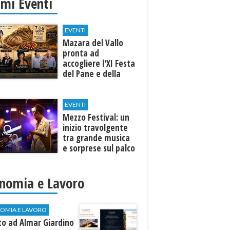
imi Eventi
EVENTI
Mazara del Vallo
pronta ad
accogliere l'XI Festa
del Pane e della
Pasta
EVENTI
Mezzo Festival: un
inizio travolgente
tra grande musica
e sorprese sul palco
nomia e Lavoro
OMIA E LAVORO
to ad Almar Giardino