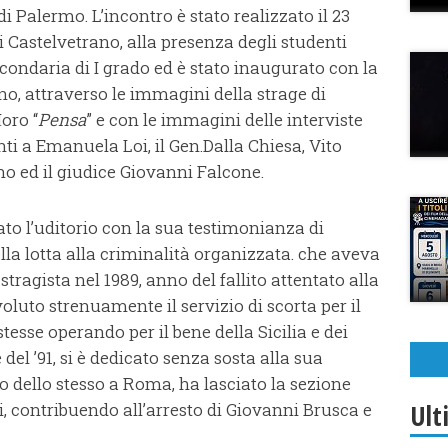
 Palermo. L’incontro è stato realizzato il 23
 Castelvetrano, alla presenza degli studenti
Secondaria di I grado ed è stato inaugurato con la
rno, attraverso le immagini della strage di
oro “
Pensa
” e con le immagini delle interviste
nti a Emanuela Loi, il Gen.Dalla Chiesa, Vito
ino ed il giudice Giovanni Falcone.
o l’uditorio con la sua testimonianza di
ella lotta alla criminalità organizzata. che aveva
stragista nel 1989, anno del fallito attentato alla
oluto strenuamente il servizio di scorta per il
esse operando per il bene della Sicilia e dei
e del ’91, si è dedicato senza sosta alla sua
o dello stesso a Roma, ha lasciato la sezione
Ult
i, contribuendo all’arresto di Giovanni Brusca e