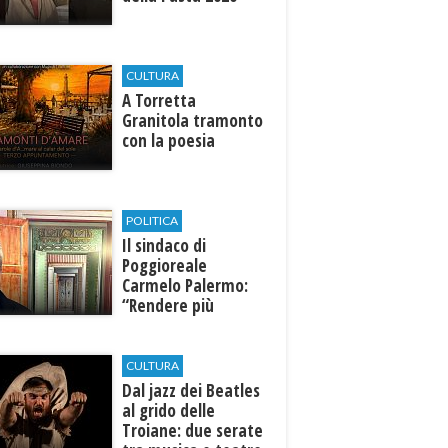
CULTURA
​A Torretta
Granitola tramonto
con la poesia
POLITICA
Il sindaco di
Poggioreale
Carmelo Palermo:
“Rendere più
efficiente
l’ospedale di
Castelvetrano."
CULTURA
Dal jazz dei Beatles
al grido delle
Troiane: due serate