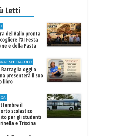
iù Letti
TI
a del Vallo pronta
cogliere l'XI Festa
ane e della Pasta
URA E SPETTACOLO
 Battaglia oggi a
ina presenterà il suo
 libro
ICA
ttembre il
orto scolastico
ito per gli studenti
rinella e Triscina