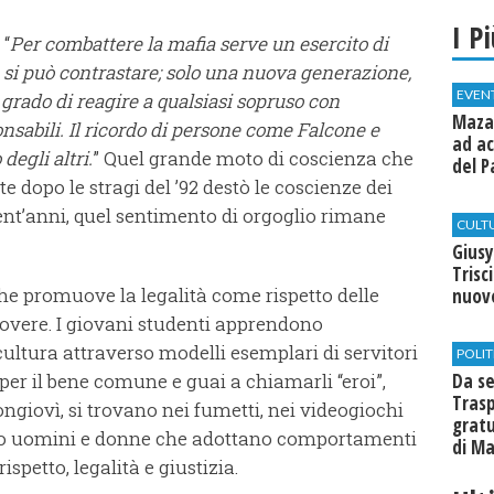
I P
 “
Per combattere la mafia serve un esercito di
 si può contrastare; solo una nuova generazione,
EVEN
 grado di reagire a qualsiasi sopruso con
Mazar
onsabili. Il ricordo di persone come Falcone e
ad ac
degli altri.
” Quel grande moto di coscienza che
del P
dopo le stragi del ’92 destò le coscienze dei
 trent’anni, quel sentimento di orgoglio rimane
CULT
Giusy
Trisc
he promuove la legalità come rispetto delle
nuovo
 dovere. I giovani studenti apprendono
cultura attraverso modelli esemplari di servitori
POLIT
i per il bene comune e guai a chiamarli “eroi”,
Da se
Trasp
ngiovì, si trovano nei fumetti, nei videogiochi
gratu
tono uomini e donne che adottano comportamenti
di Ma
rispetto, legalità e giustizia.