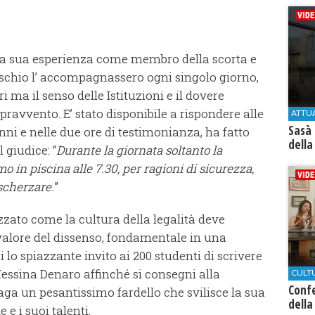
 la sua esperienza come membro della scorta e
rischio l’ accompagnassero ogni singolo giorno,
 ma il senso delle Istituzioni e il dovere
avvento. E’ stato disponibile a rispondere alle
ATTU
Sasà 
i e nelle due ore di testimonianza, ha fatto
della
giudice: “
Durante la giornata soltanto la
in piscina alle 7.30, per ragioni di sicurezza,
scherzare.
”
ato come la cultura della legalità deve
l valore del dissenso, fondamentale in una
lo spiazzante invito ai 200 studenti di scrivere
Messina Denaro affinché si consegni alla
CULT
Conf
aga un pesantissimo fardello che svilisce la sua
della
 e i suoi talenti.