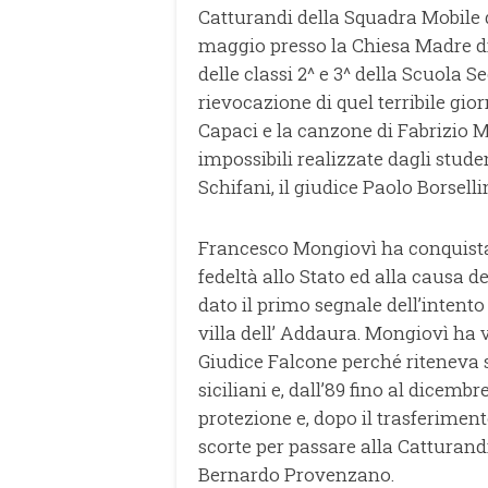
Catturandi della Squadra Mobile di
maggio presso la Chiesa Madre di
delle classi 2^ e 3^ della Scuola 
rievocazione di quel terribile gio
Capaci e la canzone di Fabrizio M
impossibili realizzate dagli stude
Schifani, il giudice Paolo Borsell
Francesco Mongiovì ha conquistat
fedeltà allo Stato ed alla causa d
dato il primo segnale dell’intento 
villa dell’ Addaura. Mongiovì ha v
Giudice Falcone perché riteneva st
siciliani e, dall’89 fino al dicembr
protezione e, dopo il trasferiment
scorte per passare alla Catturand
Bernardo Provenzano.