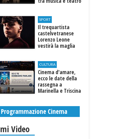
tra musica e teatro
al Tempio di Hera di
Selinunte
SPORT
Il trequartista
castelvetranese
Lorenzo Leone
vestirà la maglia
del Trapani calcio
CULTURA
Cinema d'amare,
ecco le date della
rassegna a
Marinella e Triscina
di Selinunte
Programmazione Cinema
imi Video