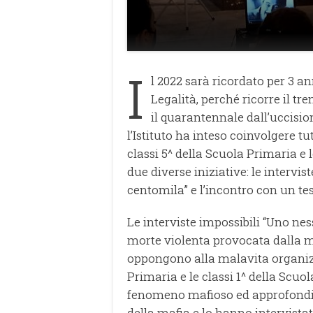
I
l 2022 sarà ricordato per 3 a
Legalità, perché ricorre il tr
il quarantennale dall’uccisio
l’Istituto ha inteso coinvolgere tut
classi 5^ della Scuola Primaria e l
due diverse iniziative: le intervis
centomila” e l’incontro con un tes
Le interviste impossibili “Uno ne
morte violenta provocata dalla m
oppongono alla malavita organizza
Primaria e le classi 1^ della Scuo
fenomeno mafioso ed approfondito
della mafia e lo hanno intervistat