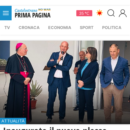
35 °C
TV
CRONACA
ECONOMIA
SPORT
POLITICA
ATTUALITÀ