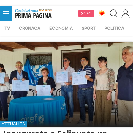
34 °C
TV
CRONACA
ECONOMIA
SPORT
POLITICA
ATTUALITÀ