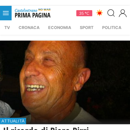
35 °C
TV
CRONACA
ECONOMIA
SPORT
POLITICA
ATTUALITÀ