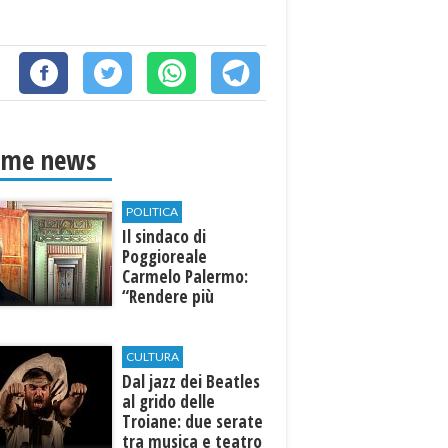
ime news
POLITICA
Il sindaco di
Poggioreale
Carmelo Palermo:
“Rendere più
efficiente
l’ospedale di
Castelvetrano."
CULTURA
Dal jazz dei Beatles
al grido delle
Troiane: due serate
tra musica e teatro