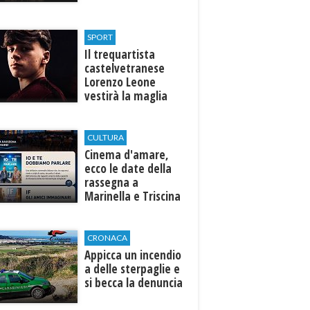
al Tempio di Hera di
Selinunte
SPORT
Il trequartista
castelvetranese
Lorenzo Leone
vestirà la maglia
del Trapani calcio
CULTURA
Cinema d'amare,
ecco le date della
rassegna a
Marinella e Triscina
di Selinunte
CRONACA
Appicca un incendio
a delle sterpaglie e
si becca la denuncia