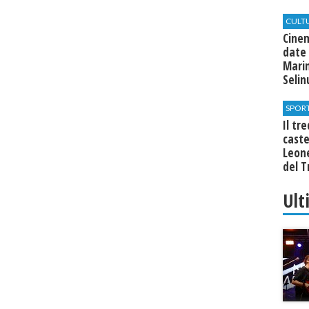
CULT
Cine
date 
Marin
Seli
SPOR
Il tr
cast
Leone
del T
Ult