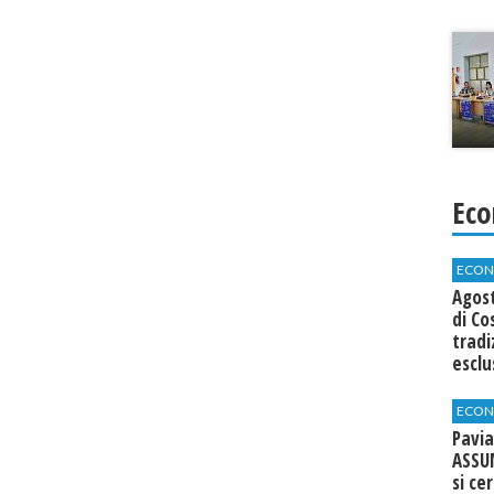
Eco
ECON
Agos
di Co
tradi
esclu
agli 
ECON
Pavia
ASSU
si ce