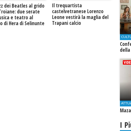
Il trequartista
zz dei Beatles al grido
castelvetranese Lorenzo
Troiane: due serate
Leone vestirà la maglia del
sica e teatro al
Trapani calcio
 di Hera di Selinunte
CULT
Conf
della
ATTU
Mazar
I P