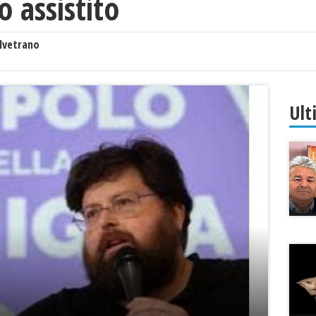
o assistito
lvetrano
Ult