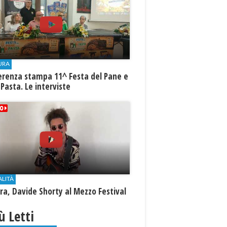
URA
erenza stampa 11^ Festa del Pane e
 Pasta. Le interviste
ALITÀ
a, Davide Shorty al Mezzo Festival
iù Letti