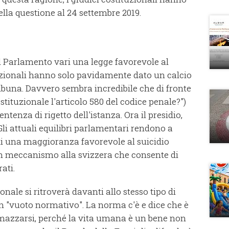
della questione al 24 settembre 2019.
l Parlamento vari una legge favorevole al
ituzionali hanno solo pavidamente dato un calcio
ribuna. Davvero sembra incredibile che di fronte
ituzionale l'articolo 580 del codice penale?")
ntenza di rigetto dell'istanza. Ora il presidio,
Gli attuali equilibri parlamentari rendono a
di una maggioranza favorevole al suicidio
 un meccanismo alla svizzera che consente di
ati.
onale si ritroverà davanti allo stesso tipo di
un "vuoto normativo". La norma c'è e dice che è
mazzarsi, perché la vita umana è un bene non