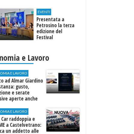
EVENTI
Presentata a
Petrosino la terza
edizione del
Festival
Internazione della
Canzone Italiana
"Voci dal
nomia e Lavoro
Mediterraneo"
OMIA E LAVORO
to ad Almar Giardino
stanza: gusto,
zione e serate
sive aperte anche
ospiti esterni
OMIA E LAVORO
 Car raddoppia e
ME a Castelvetrano:
rca un addetto alle