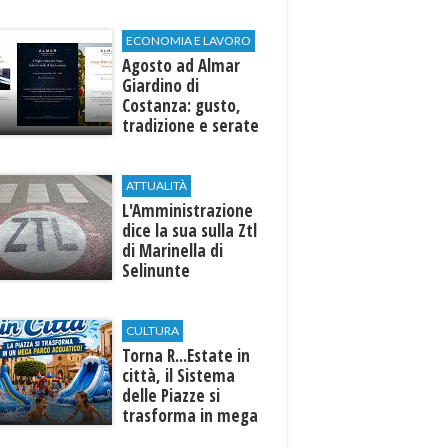
ECONOMIA E LAVORO
Agosto ad Almar
Giardino di
Costanza: gusto,
tradizione e serate
esclusive aperte
anche agli ospiti
esterni
ATTUALITÀ
L'Amministrazione
dice la sua sulla Ztl
di Marinella di
Selinunte
CULTURA
Torna R...Estate in
città, il Sistema
delle Piazze si
trasforma in mega
parco acquatico