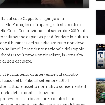
lta sul caso Cappato ci spinge alla
o della Famiglia di Trapani protesta contro il
della Corte Costituzionale al settembre 2019 sul
mobilitazione di piazza per difendere la cultura
erché il business del suicidio assistito non deve
co italiano”. l presidente nazionale del Popolo
a dichiarato: “Come Ponzio Pilato, la Consulta
 di non decidere.
o al Parlamento di intervenire sul suicidio
ul caso del Dj Fabo al settembre 2019. Il
he ‘l’attuale assetto normativo concernente il
 tutela determinate situazioni
protezione e da bilanciare con altri beni
 questa ragione, i giudici costituzionali hanno