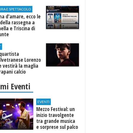
URA E SPETTACOLO
ma d'amare, ecco le
della rassegna a
ella e Triscina di
nunte
T
equartista
elvetranese Lorenzo
 vestirà la maglia
rapani calcio
imi Eventi
EVENTI
Mezzo Festival: un
inizio travolgente
tra grande musica
e sorprese sul palco