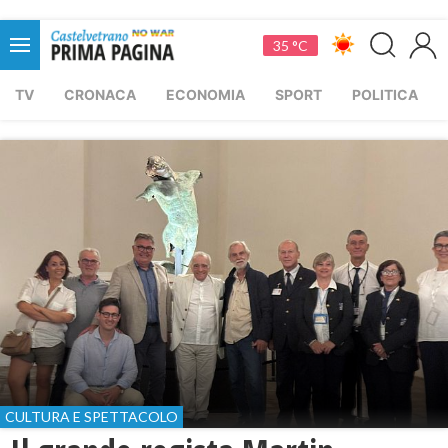
35 °C
TV
CRONACA
ECONOMIA
SPORT
POLITICA
CULTURA E SPETTACOLO