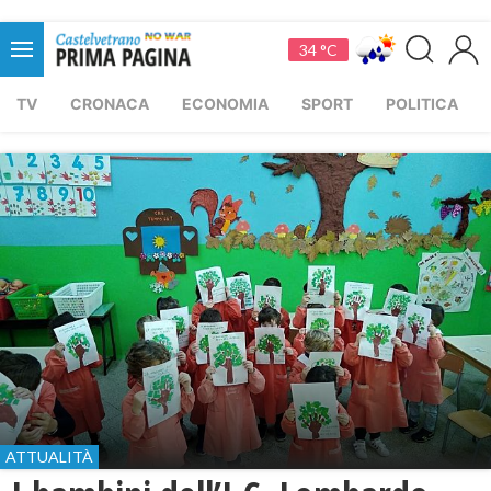
34 °C
TV
CRONACA
ECONOMIA
SPORT
POLITICA
ATTUALITÀ