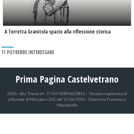
​A Torretta Granitola spazio alla riflessione storica
TI POTREBBE INTERESSARE
Prima Pagina Castelvetrano
2026 - Blu Trend srl - P. IVA 02894610811 - Testata registrata al
tribunale di Marsala n.202 del 12/06/2013 - Direttore Francesco
Mezzapelle