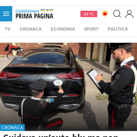
34 °C
TV
CRONACA
ECONOMIA
SPORT
POLITICA
CRONACA