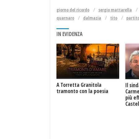
giorno del ricordo
sergio mattarella
quarnaro
dalmazia
tito
partit
IN EVIDENZA
​A Torretta Granitola
Il sin
tramonto con la poesia
Carme
più ef
Caste