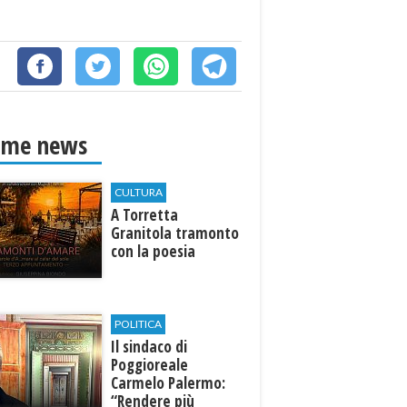
ime news
CULTURA
​A Torretta
Granitola tramonto
con la poesia
POLITICA
Il sindaco di
Poggioreale
Carmelo Palermo:
“Rendere più