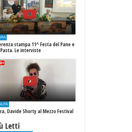
URA
erenza stampa 11^ Festa del Pane e
 Pasta. Le interviste
ALITÀ
a, Davide Shorty al Mezzo Festival
iù Letti