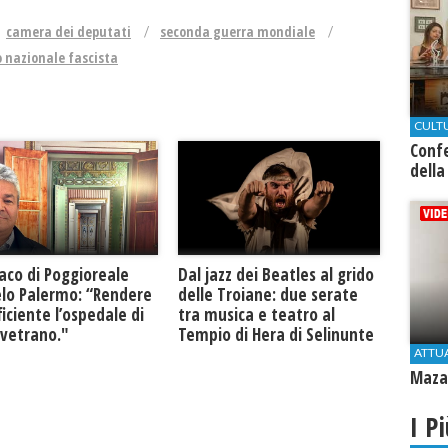
camera dei deputati
seconda guerra mondiale
o nazionale fascista
CULT
Conf
della
daco di Poggioreale
Dal jazz dei Beatles al grido
lo Palermo: “Rendere
delle Troiane: due serate
ficiente l’ospedale di
tra musica e teatro al
lvetrano."
Tempio di Hera di Selinunte
ATTU
Mazar
I P