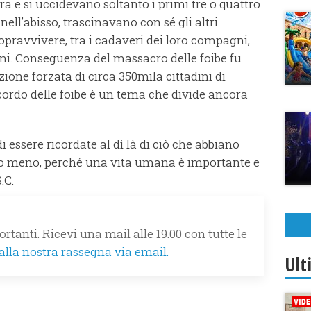
tra e si uccidevano soltanto i primi tre o quattro
 nell’abisso, trascinavano con sé gli altri
sopravvivere, tra i cadaveri dei loro compagni,
gini. Conseguenza del massacro delle foibe fu
ione forzata di circa 350mila cittadini di
ricordo delle foibe è un tema che divide ancora
 essere ricordate al dì là di ciò che abbiano
oli o meno, perché una vita umana è importante e
.C.
rtanti. Ricevi una mail alle 19.00 con tutte le
 alla nostra rassegna via email.
Ult