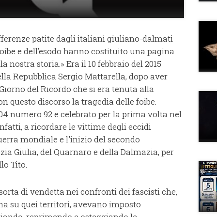
ferenze patite dagli italiani giuliano-dalmati
foibe e dell’esodo hanno costituito una pagina
la nostra storia.» Era il 10 febbraio del 2015
ella Repubblica Sergio Mattarella, dopo aver
Giorno del Ricordo che si era tenuta alla
n questo discorso la tragedia delle foibe.
004 numero 92 e celebrato per la prima volta nel
nfatti, a ricordare le vittime degli eccidi
uerra mondiale e l'inizio del secondo
ia Giulia, del Quarnaro e della Dalmazia, per
lo Tito.
rta di vendetta nei confronti dei fascisti che,
na su quei territori, avevano imposto
chiando, reprimendo e osteggiando le