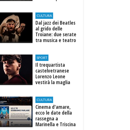
efficiente
l’ospedale di
Castelvetrano."
CULTURA
Dal jazz dei Beatles
al grido delle
Troiane: due serate
tra musica e teatro
al Tempio di Hera di
Selinunte
SPORT
Il trequartista
castelvetranese
Lorenzo Leone
vestirà la maglia
del Trapani calcio
CULTURA
Cinema d'amare,
ecco le date della
rassegna a
Marinella e Triscina