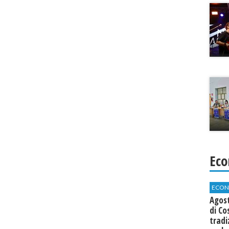
Eco
ECON
Agos
di Co
tradi