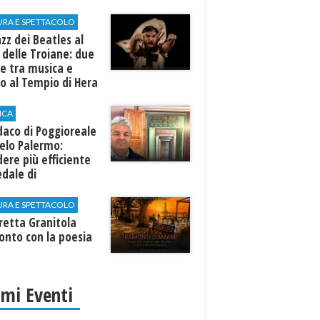
URA E SPETTACOLO
azz dei Beatles al
 delle Troiane: due
e tra musica e
o al Tempio di Hera
linunte
ICA
ndaco di Poggioreale
elo Palermo:
ere più efficiente
edale di
elvetrano."
URA E SPETTACOLO
rretta Granitola
onto con la poesia
imi Eventi