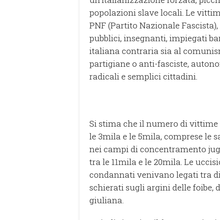
popolazioni slave locali. Le vitti
PNF (Partito Nazionale Fascista),
pubblici, insegnanti, impiegati ban
italiana contraria sia al comunis
partigiane o anti-fasciste, autono
radicali e semplici cittadini.
Si stima che il numero di vittime s
le 3mila e le 5mila, comprese le 
nei campi di concentramento jugo
tra le 11mila e le 20mila. Le ucci
condannati venivano legati tra di l
schierati sugli argini delle foibe,
giuliana.