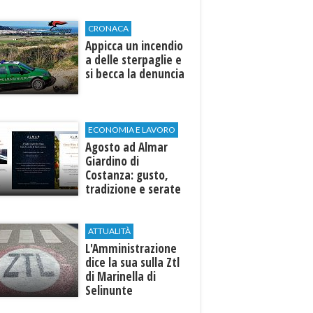
di Selinunte
CRONACA
Appicca un incendio
a delle sterpaglie e
si becca la denuncia
ECONOMIA E LAVORO
Agosto ad Almar
Giardino di
Costanza: gusto,
tradizione e serate
esclusive aperte
anche agli ospiti
esterni
ATTUALITÀ
L'Amministrazione
dice la sua sulla Ztl
di Marinella di
Selinunte