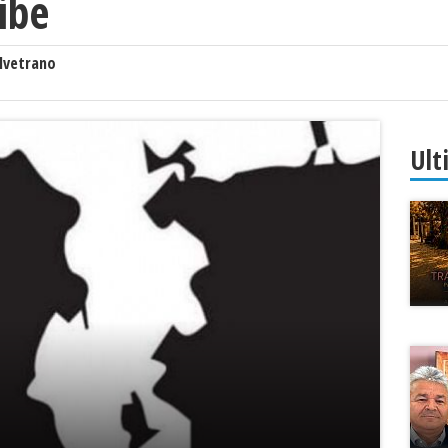
ibe
lvetrano
Ult