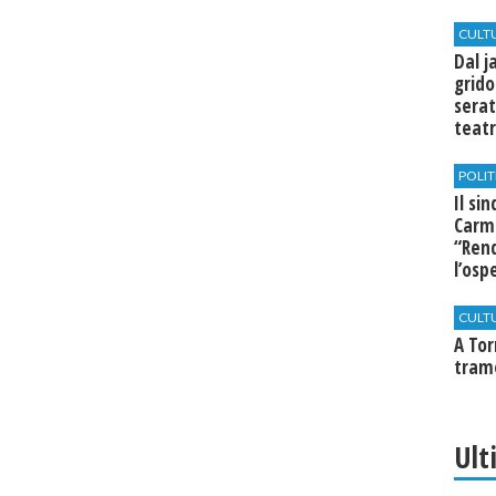
CULT
Dal j
grido
serat
teatr
di Se
POLIT
Il si
Carm
“Rend
l’osp
Cast
CULT
​A To
tram
Ult