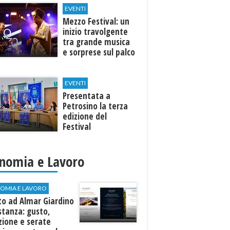
EVENTI
Mezzo Festival: un
inizio travolgente
tra grande musica
e sorprese sul palco
EVENTI
Presentata a
Petrosino la terza
edizione del
Festival
Internazione della
Canzone Italiana
"Voci dal
nomia e Lavoro
Mediterraneo"
OMIA E LAVORO
to ad Almar Giardino
stanza: gusto,
zione e serate