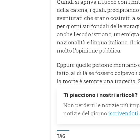
Quindi si apriva il fuoco con i mi
della catena, i quali, precipitando
sventurati che erano costretti a 
per giorni sui fondali delle vora
anche l'esodo istriano, un'emigraz
nazionalità e lingua italiana. Il 
molto l'opinione pubblica.
Eppure quelle persone meritano di
fatto, al di là se fossero colpev
la morte è sempre una tragedia. S
Ti piacciono i nostri articoli?
Non perderti le notizie più impo
notizie del giorno
iscrivendoti
TAG