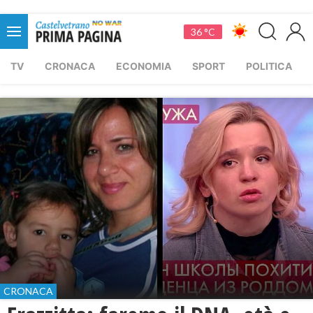
36 °C
TV
CRONACA
ECONOMIA
SPORT
POLITICA
CRONACA