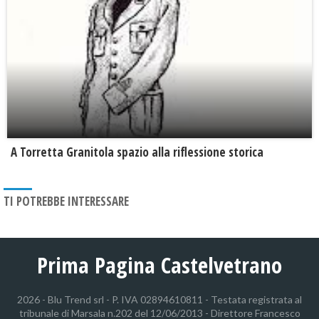
​A Torretta Granitola spazio alla riflessione storica
TI POTREBBE INTERESSARE
Prima Pagina Castelvetrano
2026 - Blu Trend srl - P. IVA 02894610811 - Testata registrata al
tribunale di Marsala n.202 del 12/06/2013 - Direttore Francesco