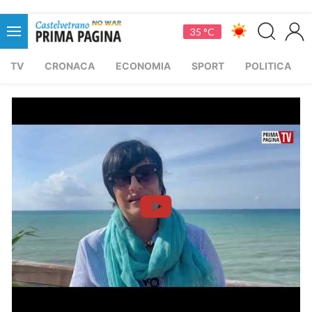
35 °C
TV
CRONACA
ECONOMIA
SPORT
POLITICA