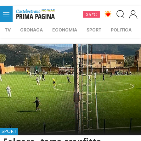
36 °C
TV
CRONACA
ECONOMIA
SPORT
POLITICA
SPORT