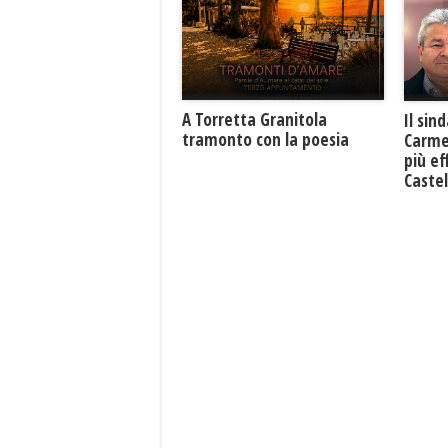
​A Torretta Granitola
Il sin
tramonto con la poesia
Carme
più ef
Caste