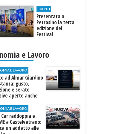
EVENTI
Presentata a
Petrosino la terza
edizione del
Festival
Internazione della
Canzone Italiana
"Voci dal
nomia e Lavoro
Mediterraneo"
OMIA E LAVORO
to ad Almar Giardino
stanza: gusto,
zione e serate
sive aperte anche
ospiti esterni
OMIA E LAVORO
 Car raddoppia e
ME a Castelvetrano:
rca un addetto alle
ite