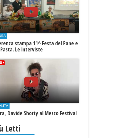
URA
erenza stampa 11^ Festa del Pane e
 Pasta. Le interviste
ALITÀ
a, Davide Shorty al Mezzo Festival
iù Letti