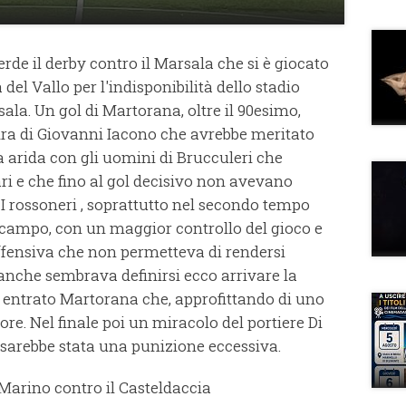
rde il derby contro il Marsala che si è giocato
el Vallo per l'indisponibilità dello stadio
a. Un gol di Martorana, oltre il 90esimo,
ra di Giovanni Iacono che avrebbe meritato
ta arida con gli uomini di Brucculeri che
i e che fino al gol decisivo non avevano
 I rossoneri , soprattutto nel secondo tempo
 campo, con un maggior controllo del gioco e
 offensiva che non permetteva di rendersi
bianche sembrava definirsi ecco arrivare la
 entrato Martorana che, approfittando di uno
re. Nel finale poi un miracolo del portiere Di
 sarebbe stata una punizione eccessiva.
 Marino contro il Casteldaccia