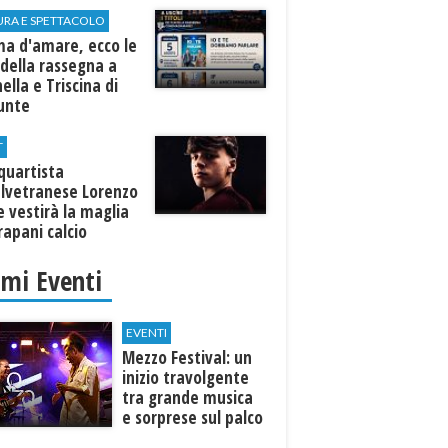
URA E SPETTACOLO
ma d'amare, ecco le
della rassegna a
ella e Triscina di
nunte
T
equartista
elvetranese Lorenzo
 vestirà la maglia
rapani calcio
imi Eventi
EVENTI
Mezzo Festival: un
inizio travolgente
tra grande musica
e sorprese sul palco