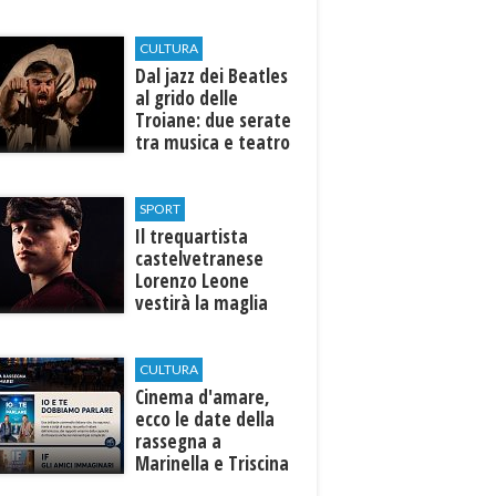
efficiente
l’ospedale di
Castelvetrano."
CULTURA
Dal jazz dei Beatles
al grido delle
Troiane: due serate
tra musica e teatro
al Tempio di Hera di
Selinunte
SPORT
Il trequartista
castelvetranese
Lorenzo Leone
vestirà la maglia
del Trapani calcio
CULTURA
Cinema d'amare,
ecco le date della
rassegna a
Marinella e Triscina
di Selinunte