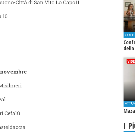
ono-Città di San Vito Lo Capo11
 10
CULT
Conf
della
4 novembre
Misilmeri
val
ATTU
Mazar
ri Cefalù
I P
asteldaccia