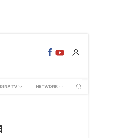
GINA TV
NETWORK
a