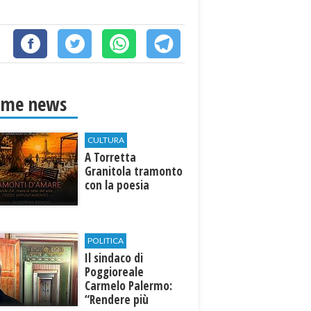
ime news
CULTURA
​A Torretta
Granitola tramonto
con la poesia
POLITICA
Il sindaco di
Poggioreale
Carmelo Palermo:
“Rendere più