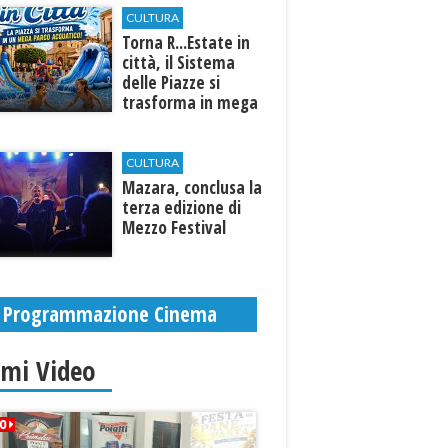
CULTURA
Torna R...Estate in
città, il Sistema
delle Piazze si
trasforma in mega
parco acquatico
CULTURA
​Mazara, conclusa la
terza edizione di
Mezzo Festival
Programmazione Cinema
imi Video