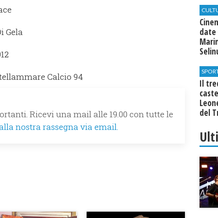
ace
CULT
Cine
Di Gela
date 
Marin
Seli
912
SPOR
tellammare Calcio 94
Il tr
cast
Leone
del T
rtanti. Ricevi una mail alle 19.00 con tutte le
 alla nostra rassegna via email.
Ult