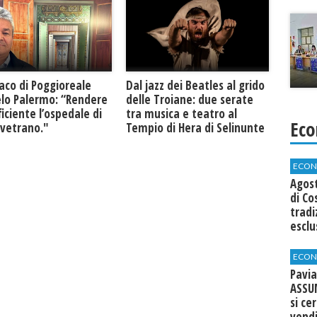
daco di Poggioreale
Dal jazz dei Beatles al grido
lo Palermo: “Rendere
delle Troiane: due serate
ficiente l’ospedale di
tra musica e teatro al
Eco
lvetrano."
Tempio di Hera di Selinunte
ECON
Agos
di Co
tradi
esclu
agli 
ECON
Pavia
ASSU
si ce
vend