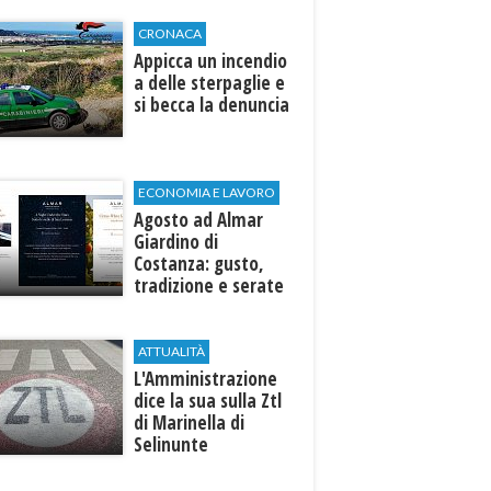
CRONACA
Appicca un incendio
a delle sterpaglie e
si becca la denuncia
ECONOMIA E LAVORO
Agosto ad Almar
Giardino di
Costanza: gusto,
tradizione e serate
esclusive aperte
anche agli ospiti
esterni
ATTUALITÀ
L'Amministrazione
dice la sua sulla Ztl
di Marinella di
Selinunte