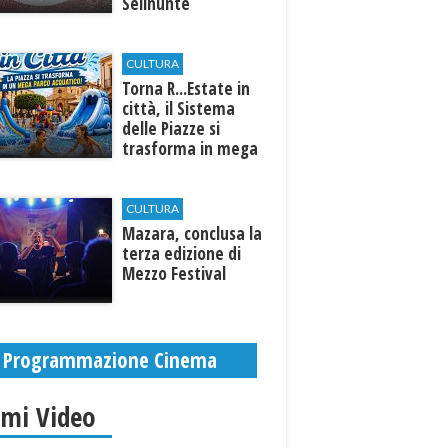
Selinunte
CULTURA
Torna R...Estate in
città, il Sistema
delle Piazze si
trasforma in mega
parco acquatico
CULTURA
​Mazara, conclusa la
terza edizione di
Mezzo Festival
Programmazione Cinema
imi Video