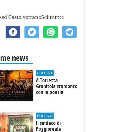
l'Asd CastelvetranoSelinunte
ime news
CULTURA
​A Torretta
Granitola tramonto
con la poesia
POLITICA
Il sindaco di
Poggioreale