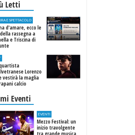
iù Letti
URA E SPETTACOLO
ma d'amare, ecco le
della rassegna a
ella e Triscina di
nunte
T
equartista
elvetranese Lorenzo
 vestirà la maglia
rapani calcio
imi Eventi
EVENTI
Mezzo Festival: un
inizio travolgente
tra grande musica