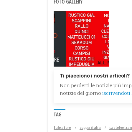
FOTO GALLERY
Ti piacciono i nostri articoli?
Non perderti le notizie più impo
notizie del giorno
iscrivendoti
TAG
fulgatore
coppa italia
castelvetra