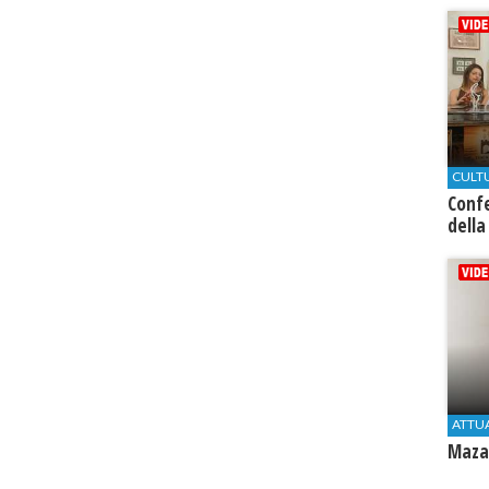
CULT
Conf
della
ATTU
Mazar