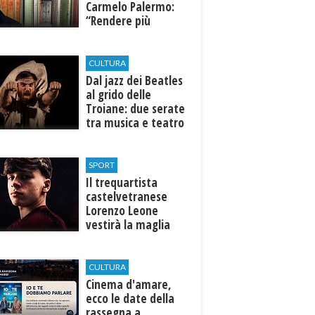
Carmelo Palermo:
“Rendere più
efficiente
l’ospedale di
Castelvetrano."
CULTURA
Dal jazz dei Beatles
al grido delle
Troiane: due serate
tra musica e teatro
al Tempio di Hera di
Selinunte
SPORT
Il trequartista
castelvetranese
Lorenzo Leone
vestirà la maglia
del Trapani calcio
CULTURA
Cinema d'amare,
ecco le date della
rassegna a