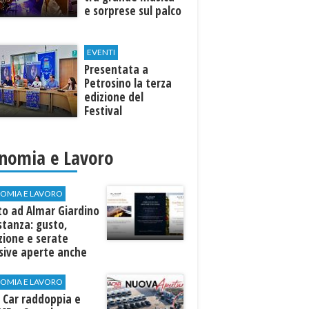
e sorprese sul palco
EVENTI
Presentata a
Petrosino la terza
edizione del
Festival
Internazione della
Canzone Italiana
"Voci dal
nomia e Lavoro
Mediterraneo"
OMIA E LAVORO
to ad Almar Giardino
stanza: gusto,
zione e serate
sive aperte anche
ospiti esterni
OMIA E LAVORO
 Car raddoppia e