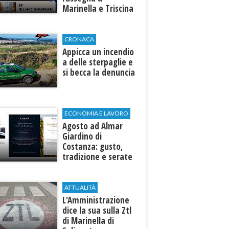
Marinella e Triscina
di Selinunte
CRONACA
Appicca un incendio
a delle sterpaglie e
si becca la denuncia
ECONOMIA E LAVORO
Agosto ad Almar
Giardino di
Costanza: gusto,
tradizione e serate
esclusive aperte
anche agli ospiti
esterni
ATTUALITÀ
L'Amministrazione
dice la sua sulla Ztl
di Marinella di