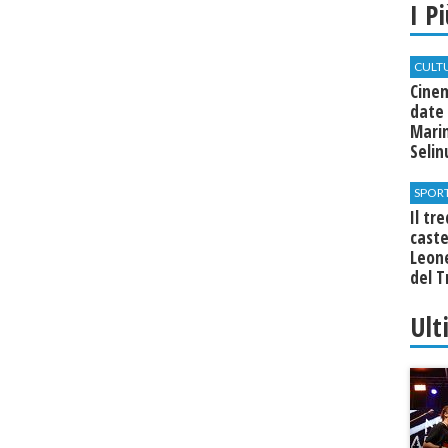
I P
CULT
Cine
date 
Marin
Seli
SPOR
Il tr
cast
Leone
del T
Ult