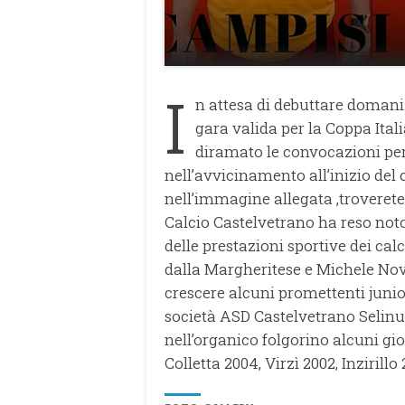
I
n attesa di debuttare domani
gara valida per la Coppa Ital
diramato le convocazioni per 
nell’avvicinamento all’inizio del 
nell’immagine allegata ,troverete 
Calcio Castelvetrano ha reso noto 
delle prestazioni sportive dei ca
dalla Margheritese e Michele Nova
crescere alcuni promettenti junio
società ASD Castelvetrano Selinun
nell’organico folgorino alcuni gi
Colletta 2004, Virzì 2002, Inzirill