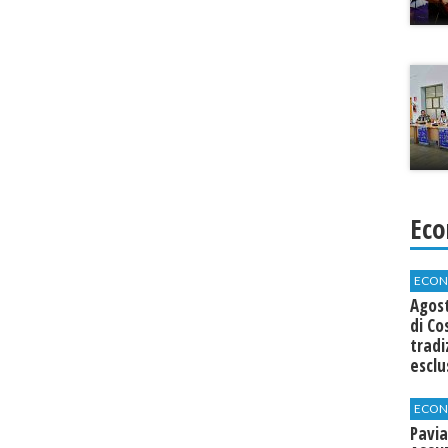
Eco
ECON
Agos
di Co
tradi
esclu
agli 
ECON
Pavia