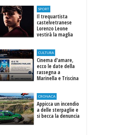
Selinunte
SPORT
Il trequartista
castelvetranese
Lorenzo Leone
vestirà la maglia
del Trapani calcio
CULTURA
Cinema d'amare,
ecco le date della
rassegna a
Marinella e Triscina
di Selinunte
CRONACA
Appicca un incendio
a delle sterpaglie e
si becca la denuncia