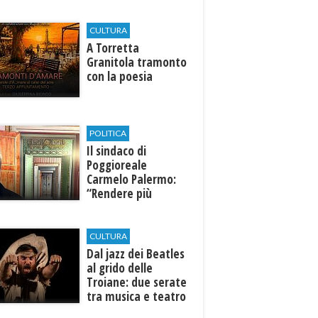
CULTURA
​A Torretta
Granitola tramonto
con la poesia
POLITICA
Il sindaco di
Poggioreale
Carmelo Palermo:
“Rendere più
efficiente
l’ospedale di
Castelvetrano."
CULTURA
Dal jazz dei Beatles
al grido delle
Troiane: due serate
tra musica e teatro
al Tempio di Hera di