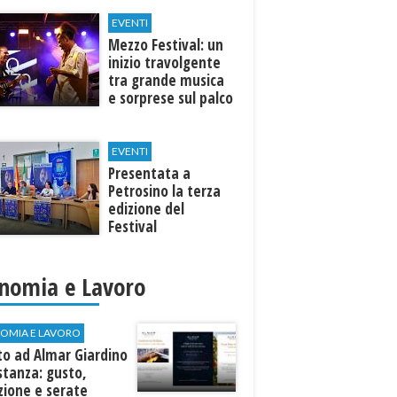
EVENTI
Mezzo Festival: un
inizio travolgente
tra grande musica
e sorprese sul palco
EVENTI
Presentata a
Petrosino la terza
edizione del
Festival
Internazione della
Canzone Italiana
"Voci dal
nomia e Lavoro
Mediterraneo"
OMIA E LAVORO
to ad Almar Giardino
stanza: gusto,
zione e serate