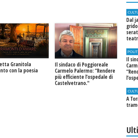
CULT
Dal j
grido
serat
teatr
di Se
POLIT
Il si
retta Granitola
Il sindaco di Poggioreale
Carm
nto con la poesia
Carmelo Palermo: “Rendere
“Rend
più efficiente l’ospedale di
l’osp
Castelvetrano."
Cast
CULT
​A To
tram
Ult