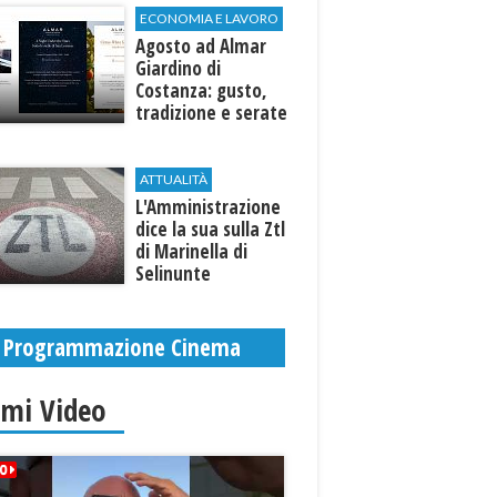
ECONOMIA E LAVORO
Agosto ad Almar
Giardino di
Costanza: gusto,
tradizione e serate
esclusive aperte
anche agli ospiti
esterni
ATTUALITÀ
L'Amministrazione
dice la sua sulla Ztl
di Marinella di
Selinunte
Programmazione Cinema
imi Video