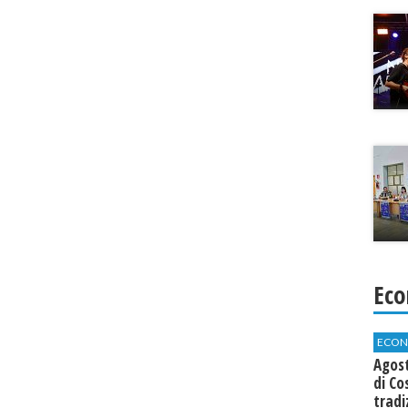
Eco
ECON
Agos
di Co
tradi