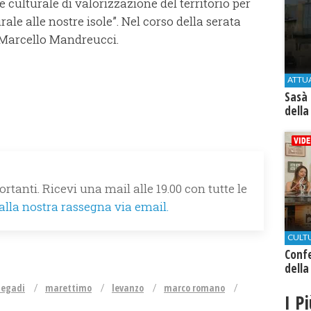
 culturale di valorizzazione del territorio per
rale alle nostre isole”. Nel corso della serata
 Marcello Mandreucci.
ATTU
Sasà 
della
rtanti. Ricevi una mail alle 19.00 con tutte le
 alla nostra rassegna via email.
CULT
Conf
della
 egadi
marettimo
levanzo
marco romano
I P