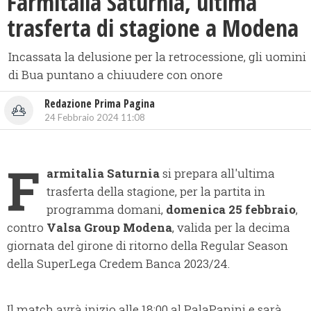
​Farmitalia Saturnia, ultima
trasferta di stagione a Modena
Incassata la delusione per la retrocessione, gli uomini
di Bua puntano a chiuudere con onore
Redazione Prima Pagina
24 Febbraio 2024 11:08
F
armitalia Saturnia
si prepara all'ultima
trasferta della stagione, per la partita in
programma domani,
domenica 25 febbraio
,
contro
Valsa Group Modena
, valida per la decima
giornata del girone di ritorno della Regular Season
della SuperLega Credem Banca 2023/24.
Il match avrà inizio alle 18:00 al PalaPanini e sarà