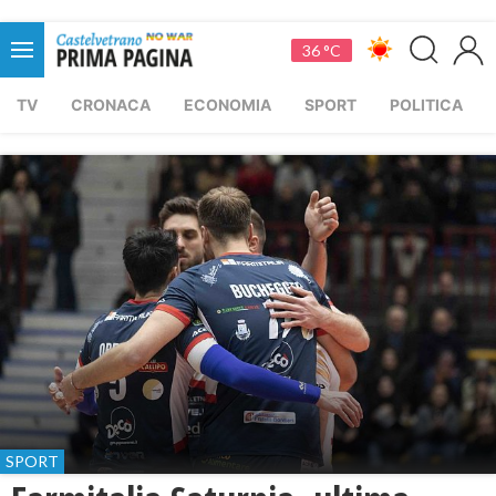
36 °C
TV
CRONACA
ECONOMIA
SPORT
POLITICA
SPORT