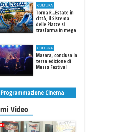
CULTURA
Torna R...Estate in
città, il Sistema
delle Piazze si
trasforma in mega
parco acquatico
CULTURA
​Mazara, conclusa la
terza edizione di
Mezzo Festival
Programmazione Cinema
imi Video