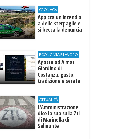
CRONACA
Appicca un incendio
a delle sterpaglie e
si becca la denuncia
ECONOMIA E LAVORO
Agosto ad Almar
Giardino di
Costanza: gusto,
tradizione e serate
esclusive aperte
anche agli ospiti
esterni
ATTUALITÀ
L'Amministrazione
dice la sua sulla Ztl
di Marinella di
Selinunte