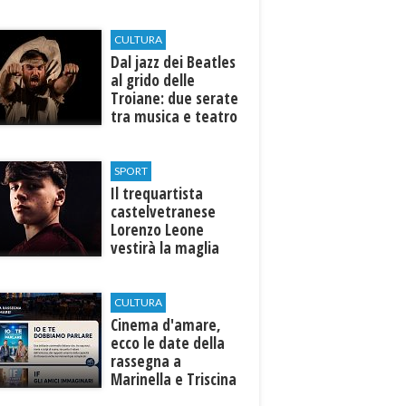
efficiente
l’ospedale di
Castelvetrano."
CULTURA
Dal jazz dei Beatles
al grido delle
Troiane: due serate
tra musica e teatro
al Tempio di Hera di
Selinunte
SPORT
Il trequartista
castelvetranese
Lorenzo Leone
vestirà la maglia
del Trapani calcio
CULTURA
Cinema d'amare,
ecco le date della
rassegna a
Marinella e Triscina
di Selinunte