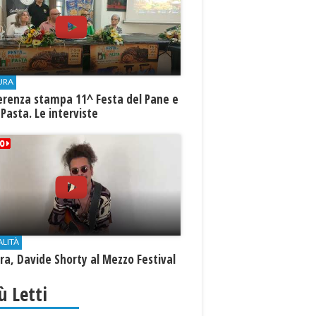
URA
erenza stampa 11^ Festa del Pane e
 Pasta. Le interviste
ALITÀ
a, Davide Shorty al Mezzo Festival
iù Letti