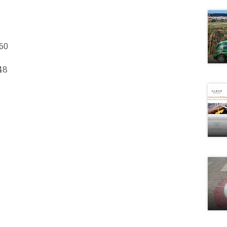
60
48