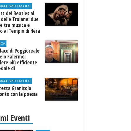
URA E SPETTACOLO
azz dei Beatles al
 delle Troiane: due
e tra musica e
o al Tempio di Hera
linunte
ICA
ndaco di Poggioreale
elo Palermo:
ere più efficiente
edale di
elvetrano."
URA E SPETTACOLO
rretta Granitola
onto con la poesia
imi Eventi