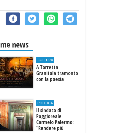
ime news
CULTURA
​A Torretta
Granitola tramonto
con la poesia
POLITICA
Il sindaco di
Poggioreale
Carmelo Palermo:
“Rendere più