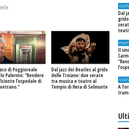
CULT
ninfa
Dal j
grido
serat
teatr
di Se
POLIT
Il si
Carm
“Rend
l’osp
daco di Poggioreale
Dal jazz dei Beatles al grido
Cast
lo Palermo: “Rendere
delle Troiane: due serate
CULT
ficiente l’ospedale di
tra musica e teatro al
lvetrano."
Tempio di Hera di Selinunte
​A To
tram
Ult