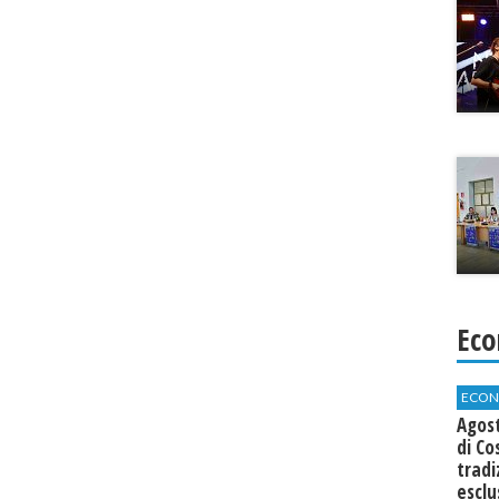
Eco
ECON
Agos
di Co
tradi
esclu