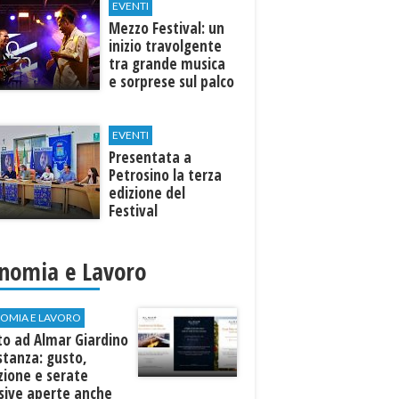
EVENTI
Mezzo Festival: un
inizio travolgente
tra grande musica
e sorprese sul palco
EVENTI
Presentata a
Petrosino la terza
edizione del
Festival
Internazione della
Canzone Italiana
"Voci dal
nomia e Lavoro
Mediterraneo"
OMIA E LAVORO
to ad Almar Giardino
stanza: gusto,
zione e serate
sive aperte anche