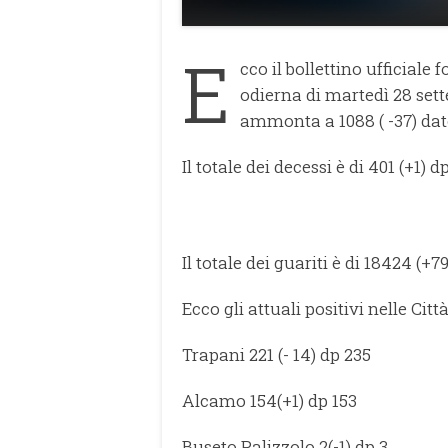
E
cco il bollettino ufficiale 
odierna di martedì 28 sett
ammonta a 1088 ( -37) dat
Il totale dei decessi è di 401 (+1) d
Il totale dei guariti è di 18424 (+7
Ecco gli attuali positivi nelle Citt
Trapani 221 (- 14) dp 235
Alcamo 154(+1) dp 153
Buseto Palizzolo 2(-1) dp 3