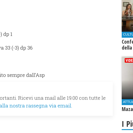
) dp 1
CULT
Conf
a 33 (-3) dp 36
della
nito sempre dall’Asp
rtanti. Ricevi una mail alle 19.00 con tutte le
ATTU
 alla nostra rassegna via email.
Mazar
I P