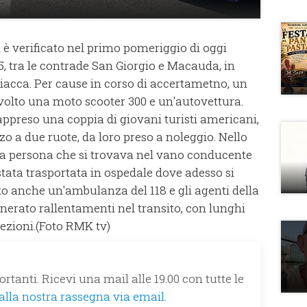
 è verificato nel primo pomeriggio di oggi
15, tra le contrade San Giorgio e Macauda, in
ciacca. Per cause in corso di accertametno, un
nvolto una moto scooter 300 e un'autovettura.
 appreso una coppia di giovani turisti americani,
 a due ruote, da loro preso a noleggio. Nello
a la persona che si trovava nel vano conducente
è stata trasportata in ospedale dove adesso si
to anche un'ambulanza del 118 e gli agenti della
enerato rallentamenti nel transito, con lunghi
ezioni.(Foto RMK tv)
rtanti. Ricevi una mail alle 19.00 con tutte le
 alla nostra rassegna via email.