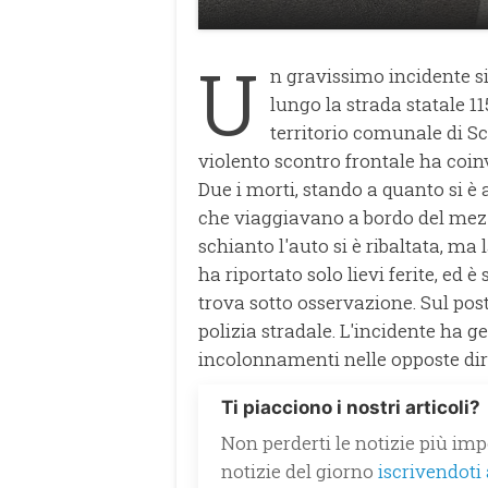
U
n gravissimo incidente si
lungo la strada statale 1
territorio comunale di S
violento scontro frontale ha coi
Due i morti, stando a quanto si è
che viaggiavano a bordo del mezzo
schianto l'auto si è ribaltata, m
ha riportato solo lievi ferite, ed 
trova sotto osservazione. Sul pos
polizia stradale. L'incidente ha g
incolonnamenti nelle opposte dir
Ti piacciono i nostri articoli?
Non perderti le notizie più impo
notizie del giorno
iscrivendoti