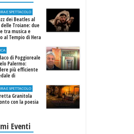
URA E SPETTACOLO
azz dei Beatles al
 delle Troiane: due
e tra musica e
o al Tempio di Hera
linunte
ICA
ndaco di Poggioreale
elo Palermo:
ere più efficiente
edale di
elvetrano."
URA E SPETTACOLO
rretta Granitola
onto con la poesia
imi Eventi