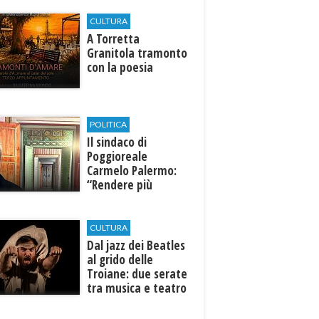
CULTURA
​A Torretta
Granitola tramonto
con la poesia
POLITICA
Il sindaco di
Poggioreale
Carmelo Palermo:
“Rendere più
efficiente
l’ospedale di
Castelvetrano."
CULTURA
Dal jazz dei Beatles
al grido delle
Troiane: due serate
tra musica e teatro
al Tempio di Hera di
Selinunte