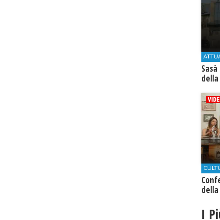
ATTU
Sasà 
della
CULT
Conf
della
I P