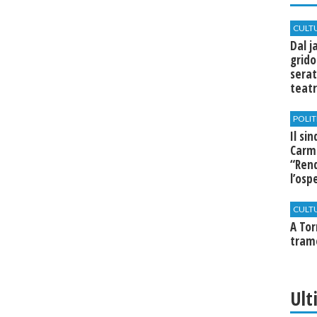
CULT
Dal j
grido
serat
teatr
di Se
POLIT
Il si
Carm
“Rend
l’osp
Cast
CULT
​A To
tram
Ult