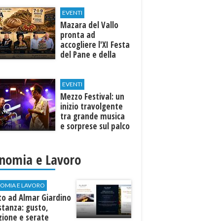
EVENTI
Mazara del Vallo
pronta ad
accogliere l'XI Festa
del Pane e della
Pasta
EVENTI
Mezzo Festival: un
inizio travolgente
tra grande musica
e sorprese sul palco
nomia e Lavoro
OMIA E LAVORO
to ad Almar Giardino
stanza: gusto,
zione e serate