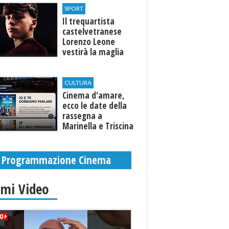
SPORT
Il trequartista
castelvetranese
Lorenzo Leone
vestirà la maglia
del Trapani calcio
CULTURA
Cinema d'amare,
ecco le date della
rassegna a
Marinella e Triscina
di Selinunte
Programmazione Cinema
imi Video