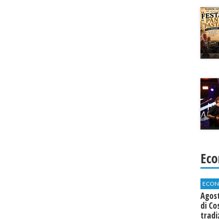
Eco
ECON
Agos
di Co
tradi