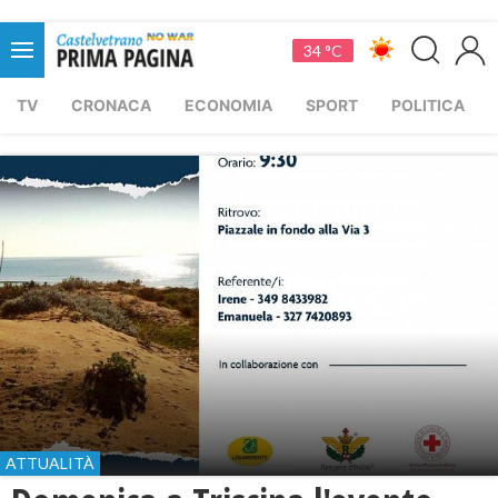
34 °C
TV
CRONACA
ECONOMIA
SPORT
POLITICA
ATTUALITÀ