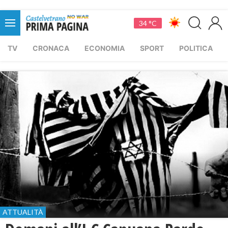
34 °C
TV
CRONACA
ECONOMIA
SPORT
POLITICA
ATTUALITÀ