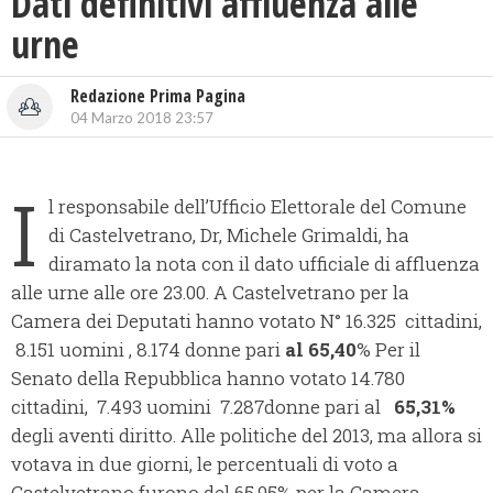
Dati definitivi affluenza alle
urne
Redazione Prima Pagina
04 Marzo 2018 23:57
I
l responsabile dell’Ufficio Elettorale del Comune
di Castelvetrano, Dr, Michele Grimaldi, ha
diramato la nota con il dato ufficiale di affluenza
alle urne alle ore 23.00. A Castelvetrano per la
Camera dei Deputati hanno votato N° 16.325 cittadini,
8.151 uomini , 8.174 donne pari
al 65,40
% Per il
Senato della Repubblica hanno votato 14.780
cittadini, 7.493 uomini 7.287donne pari al
65,31%
degli aventi diritto. Alle politiche del 2013, ma allora si
votava in due giorni, le percentuali di voto a
Castelvetrano furono del 65,95% per la Camera