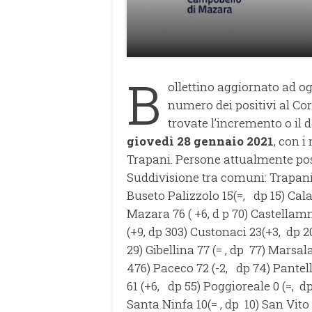
B
ollettino aggiornato ad o
numero dei positivi al Cor
trovate l’incremento o il d
giovedì 28 gennaio 2021
, con 
Trapani. Persone attualmente posi
Suddivisione tra comuni: Trapani 
Buseto Palizzolo 15(=, dp 15) Cal
Mazara 76 ( +6, d p 70) Castellamm
(+9, dp 303) Custonaci 23(+3, dp 2
29) Gibellina 77 (= , dp 77) Marsal
476) Paceco 72 (-2, dp 74) Pantell
61 (+6, dp 55) Poggioreale 0 (=, dp
Santa Ninfa 10(= , dp 10) San Vito 