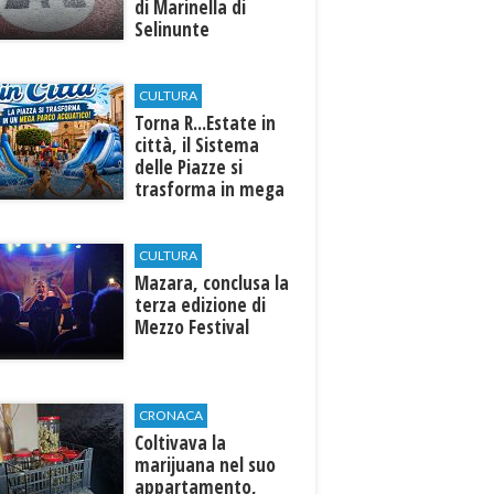
di Marinella di
Selinunte
CULTURA
Torna R...Estate in
città, il Sistema
delle Piazze si
trasforma in mega
parco acquatico
CULTURA
​Mazara, conclusa la
terza edizione di
Mezzo Festival
CRONACA
Coltivava la
marijuana nel suo
appartamento,