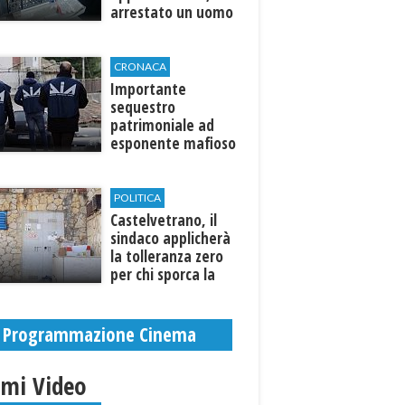
arrestato un uomo
CRONACA
Importante
sequestro
patrimoniale ad
esponente mafioso
di Custonaci
POLITICA
Castelvetrano, il
sindaco applicherà
la tolleranza zero
per chi sporca la
città. Denunce e
sanzioni
Programmazione Cinema
imi Video