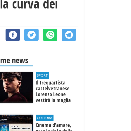
la curva dei
ime news
SPORT
Il trequartista
castelvetranese
Lorenzo Leone
vestirà la maglia
del Trapani calcio
CULTURA
Cinema d'amare,
ecco le date della