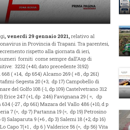
ggi
, venerdì 29 gennaio 2021,
relativo al
onavirus in Provincia di Trapani. Tra parentesi,
ecremento rispetto alla giornata di ieri,
i numeri forniti come sempre dall’Asp di
tive: 3232 (+40, dato precedente 3192)
668 ( +14, dp 654) Alcamo 269 ( +8 , dp 261)
atafimi-Segesta 20 (+3, dp 17) Campobello di
are del Golfo 108 (-1, dp 109) Castelvetrano 312
0) Erice 247 (+1, dp 246) Favignana 29 ( =, dp
a 634 (-27 , dp 661) Mazara del Vallo 486 (+10, d p
eria 7 (=, dp 7) Partanna 19 (=, dp 19) Petrosino
 0) Salaparuta 9 (+6 , dp 3) Salemi 18 (+2, dp 16)
Lo Capo 7(+1 , dp 6 ) Valderice 56 (=, dp 56) Vita