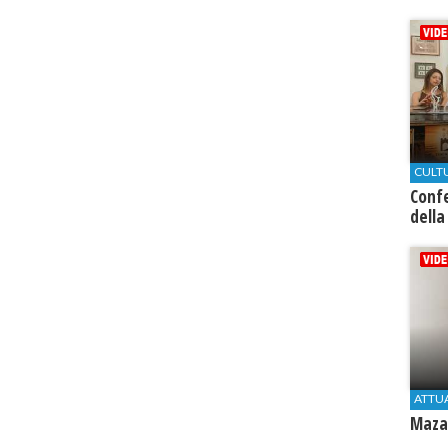
CULT
Conf
della
ATTU
Mazar