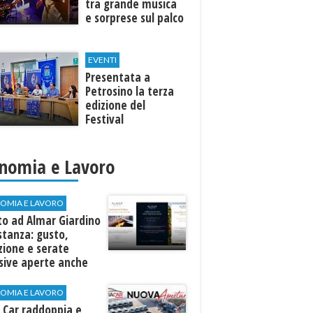
tra grande musica
e sorprese sul palco
EVENTI
Presentata a
Petrosino la terza
edizione del
Festival
Internazione della
Canzone Italiana
"Voci dal
nomia e Lavoro
Mediterraneo"
OMIA E LAVORO
to ad Almar Giardino
stanza: gusto,
zione e serate
sive aperte anche
ospiti esterni
OMIA E LAVORO
 Car raddoppia e