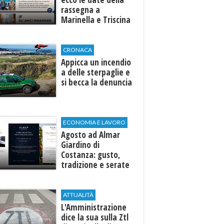
rassegna a
Marinella e Triscina
di Selinunte
CRONACA
Appicca un incendio
a delle sterpaglie e
si becca la denuncia
ECONOMIA E LAVORO
Agosto ad Almar
Giardino di
Costanza: gusto,
tradizione e serate
esclusive aperte
anche agli ospiti
esterni
ATTUALITÀ
L'Amministrazione
dice la sua sulla Ztl