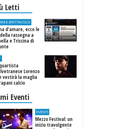
iù Letti
URA E SPETTACOLO
ma d'amare, ecco le
della rassegna a
ella e Triscina di
nunte
T
equartista
elvetranese Lorenzo
 vestirà la maglia
rapani calcio
imi Eventi
EVENTI
Mezzo Festival: un
inizio travolgente