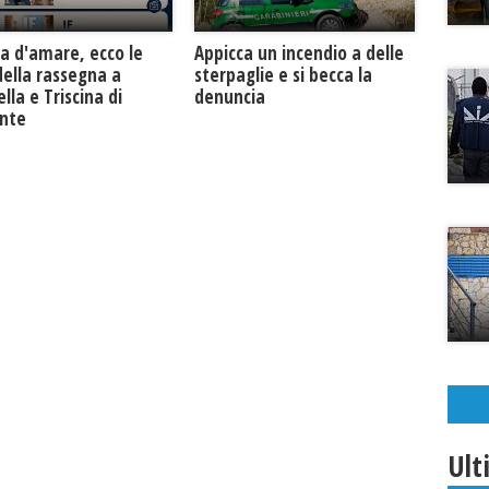
a d'amare, ecco le
Appicca un incendio a delle
della rassegna a
sterpaglie e si becca la
lla e Triscina di
denuncia
unte
Ult