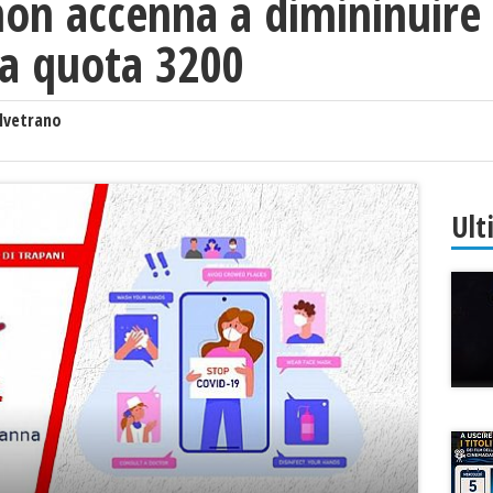
non accenna a dimininuire 
ta quota 3200
lvetrano
Ult