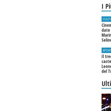
I P
CULT
Cine
date 
Marin
Seli
SPOR
Il tr
cast
Leone
del T
Ult