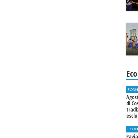
Eco
ECON
Agos
di Co
tradi
esclu
agli 
ECON
Pavia