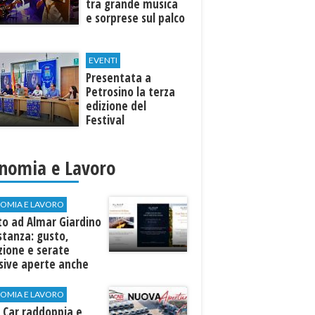
tra grande musica
e sorprese sul palco
EVENTI
Presentata a
Petrosino la terza
edizione del
Festival
Internazione della
Canzone Italiana
"Voci dal
nomia e Lavoro
Mediterraneo"
OMIA E LAVORO
to ad Almar Giardino
stanza: gusto,
zione e serate
sive aperte anche
ospiti esterni
OMIA E LAVORO
 Car raddoppia e