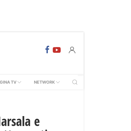
GINA TV
NETWORK
arsala e