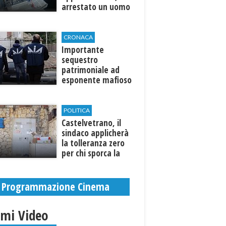
arrestato un uomo
CRONACA
Importante
sequestro
patrimoniale ad
esponente mafioso
di Custonaci
POLITICA
Castelvetrano, il
sindaco applicherà
la tolleranza zero
per chi sporca la
città. Denunce e
sanzioni
Programmazione Cinema
imi Video