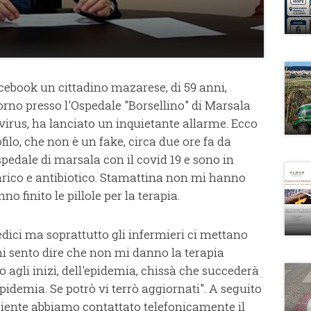
facebook un cittadino mazarese, di 59 anni,
orno presso l'Ospedale "Borsellino" di Marsala
virus, ha lanciato un inquietante allarme. Ecco
filo, che non è un fake, circa due ore fa da
spedale di marsala con il covid 19 e sono in
arico e antibiotico. Stamattina non mi hanno
o finito le pillole per la terapia.
dici ma soprattutto gli infermieri ci mettano
 mi sento dire che non mi danno la terapia
o agli inizi, dell'epidemia, chissà che succederà
idemia. Se potrò vi terrò aggiornati". A seguito
ziente abbiamo contattato telefonicamente il