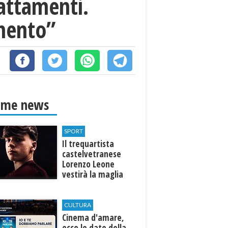
attamenti.
imento”
ime news
SPORT
Il trequartista
castelvetranese
Lorenzo Leone
vestirà la maglia
del Trapani calcio
CULTURA
Cinema d'amare,
ecco le date della