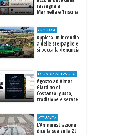
rassegna a
Marinella e Triscina
di Selinunte
CRONACA
Appicca un incendio
a delle sterpaglie e
si becca la denuncia
ECONOMIA E LAVORO
Agosto ad Almar
Giardino di
Costanza: gusto,
tradizione e serate
esclusive aperte
anche agli ospiti
esterni
ATTUALITÀ
L'Amministrazione
dice la sua sulla Ztl