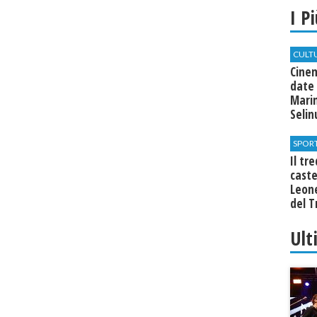
I P
CULT
Cine
date 
Marin
Seli
SPOR
Il tr
cast
Leone
del T
Ult