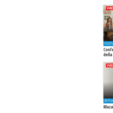
CULT
Conf
della
ATTU
Mazar