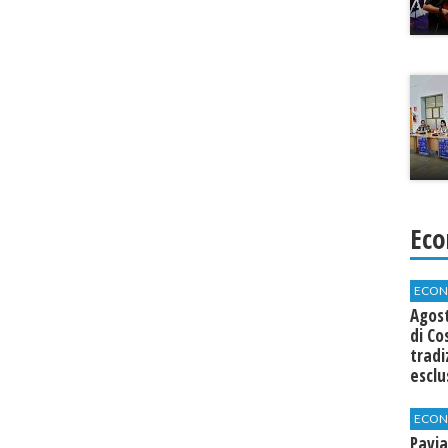
Eco
ECON
Agos
di Co
tradi
esclu
agli 
ECON
Pavia