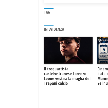
TAG
IN EVIDENZA
Il trequartista
Cinem
castelvetranese Lorenzo
date 
Leone vestirà la maglia del
Marine
Trapani calcio
Selin