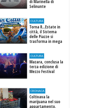
di Marinella di
Selinunte
CULTURA
Torna R...Estate in
città, il Sistema
delle Piazze si
trasforma in mega
parco acquatico
CULTURA
​Mazara, conclusa la
terza edizione di
Mezzo Festival
CRONACA
Coltivava la
marijuana nel suo
appartamento,