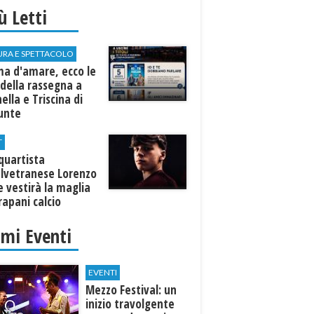
iù Letti
URA E SPETTACOLO
ma d'amare, ecco le
della rassegna a
ella e Triscina di
nunte
T
equartista
elvetranese Lorenzo
 vestirà la maglia
rapani calcio
imi Eventi
EVENTI
Mezzo Festival: un
inizio travolgente