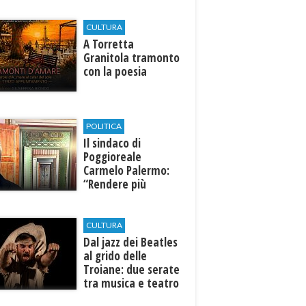
CULTURA
​A Torretta
Granitola tramonto
con la poesia
POLITICA
Il sindaco di
Poggioreale
Carmelo Palermo:
“Rendere più
efficiente
l’ospedale di
Castelvetrano."
CULTURA
Dal jazz dei Beatles
al grido delle
Troiane: due serate
tra musica e teatro
al Tempio di Hera di