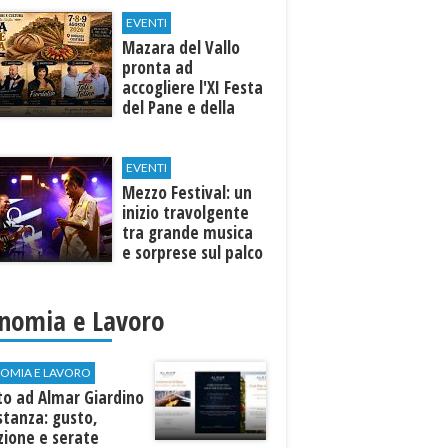
EVENTI
Mazara del Vallo
pronta ad
accogliere l'XI Festa
del Pane e della
Pasta
EVENTI
Mezzo Festival: un
inizio travolgente
tra grande musica
e sorprese sul palco
nomia e Lavoro
OMIA E LAVORO
to ad Almar Giardino
stanza: gusto,
zione e serate