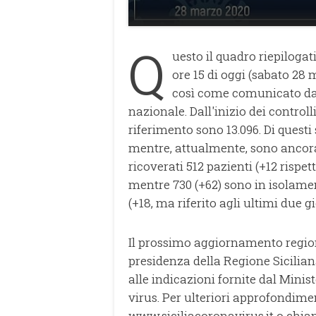
Q
uesto il quadro riepilogat
ore 15 di oggi (sabato 28
così come comunicato dall
nazionale. Dall'inizio dei controll
riferimento sono 13.096. Di questi s
mentre, attualmente, sono ancora
ricoverati 512 pazienti (+12 rispetto
mentre 730 (+62) sono in isolament
(+18, ma riferito agli ultimi due gi
Il prossimo aggiornamento regio
presidenza della Regione Sicilia
alle indicazioni fornite dal Minis
virus. Per ulteriori approfondiment
www.siciliacoronavirus.it o chia