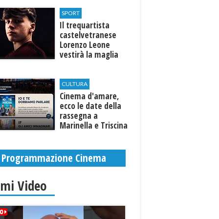
Selinunte
SPORT
Il trequartista
castelvetranese
Lorenzo Leone
vestirà la maglia
del Trapani calcio
CULTURA
Cinema d'amare,
ecco le date della
rassegna a
Marinella e Triscina
di Selinunte
Programmazione Cinema
imi Video