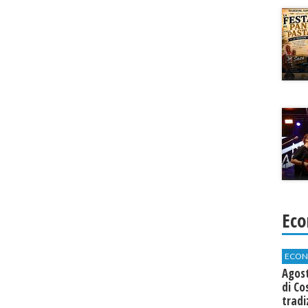
Eco
ECON
Agos
di Co
tradi