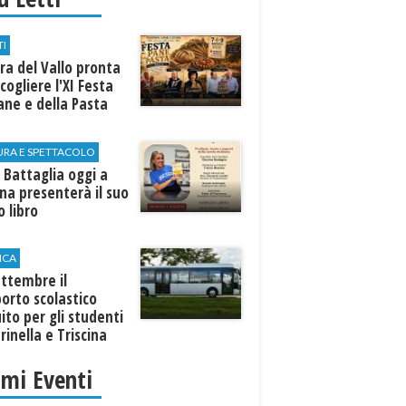
TI
a del Vallo pronta
cogliere l'XI Festa
ane e della Pasta
URA E SPETTACOLO
 Battaglia oggi a
ina presenterà il suo
 libro
ICA
ttembre il
orto scolastico
ito per gli studenti
rinella e Triscina
imi Eventi