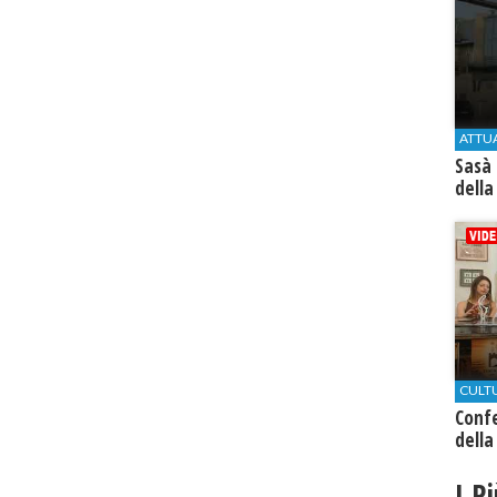
ATTU
Sasà 
della
CULT
Conf
della
I P