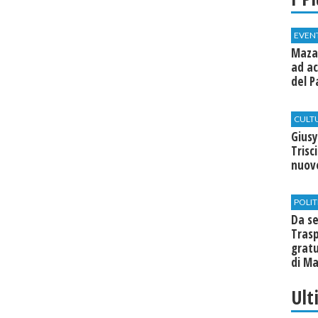
EVEN
Mazar
ad ac
del P
CULT
Giusy
Trisc
nuovo
POLIT
Da se
Trasp
gratu
di Ma
Ult