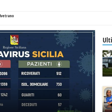
lvetrano
Ult