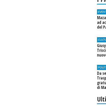
EVEN
Mazar
ad ac
del P
CULT
Giusy
Trisc
nuovo
POLIT
Da se
Trasp
gratu
di Ma
Ult