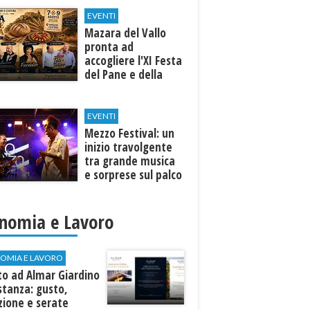
EVENTI
Mazara del Vallo
pronta ad
accogliere l'XI Festa
del Pane e della
Pasta
EVENTI
Mezzo Festival: un
inizio travolgente
tra grande musica
e sorprese sul palco
nomia e Lavoro
OMIA E LAVORO
to ad Almar Giardino
stanza: gusto,
zione e serate