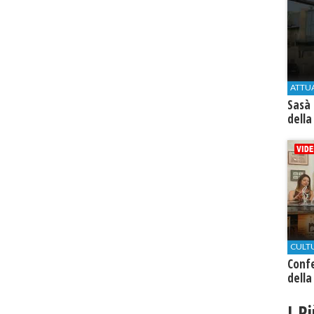
ATTU
Sasà 
della
CULT
Conf
della
I P