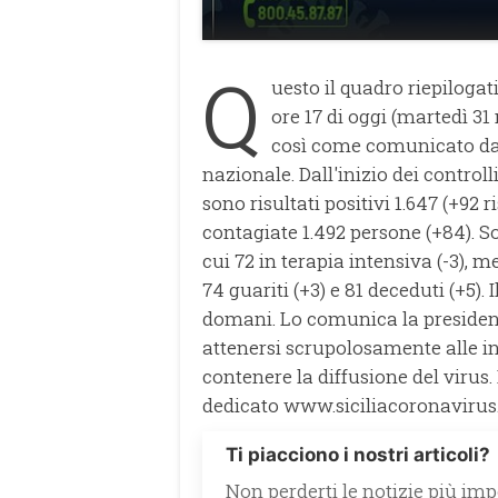
Q
uesto il quadro riepilogat
ore 17 di oggi (martedì 3
così come comunicato dall
nazionale. Dall'inizio dei controlli
sono risultati positivi 1.647 (+92 
contagiate 1.492 persone (+84). Son
cui 72 in terapia intensiva (-3), 
74 guariti (+3) e 81 deceduti (+5
domani. Lo comunica la presidenz
attenersi scrupolosamente alle in
contenere la diffusione del virus. 
dedicato www.siciliacoronavirus.
Ti piacciono i nostri articoli?
Non perderti le notizie più impo