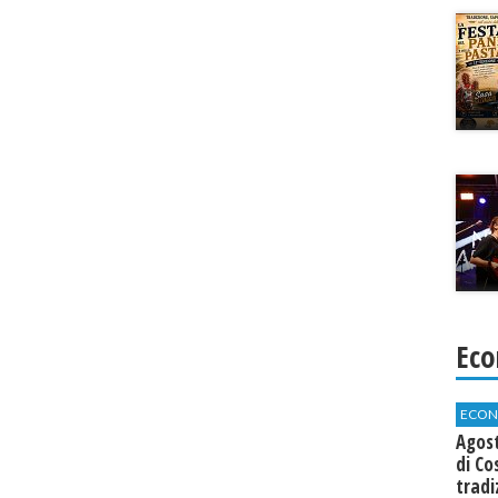
Eco
ECON
Agos
di Co
tradi