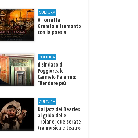
CULTURA
​A Torretta
Granitola tramonto
con la poesia
POLITICA
Il sindaco di
Poggioreale
Carmelo Palermo:
“Rendere più
efficiente
l’ospedale di
Castelvetrano."
CULTURA
Dal jazz dei Beatles
al grido delle
Troiane: due serate
tra musica e teatro
al Tempio di Hera di