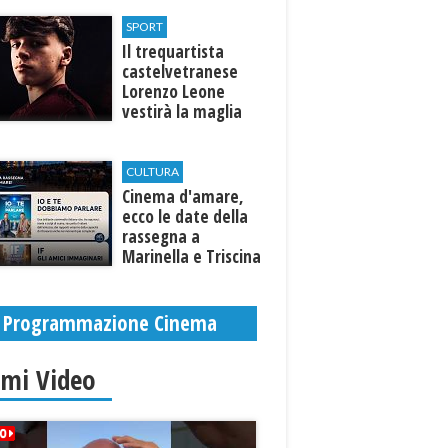
Selinunte
SPORT
Il trequartista
castelvetranese
Lorenzo Leone
vestirà la maglia
del Trapani calcio
CULTURA
Cinema d'amare,
ecco le date della
rassegna a
Marinella e Triscina
di Selinunte
Programmazione Cinema
imi Video