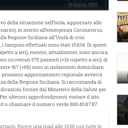
ivo della situazione nell’Isola, aggiornato alle
1 marzo), in merito all’emergenza Coronavirus,
a Regione Siciliana all'Unità di crisi
, i tamponi effettuati sono stati 15.634. Di questi
rispetto a ieri), mentre, attualmente, sono ancora
o ricoverati 575 pazienti (+16 rispetto a ieri), di
mentre 917 (+68) sono in isolamento domiciliare,
). Il prossimo aggiornamento regionale avverrà
a della Regione Siciliana. Si raccomanda di
dicazioni fornite dal Ministero della Salute per
Per ulteriori approfondimenti visitare il sito
it o chiamare il numero verde 800.45.87.87.
rtanti. Ricevi una mail alle 19.00 con tutte le