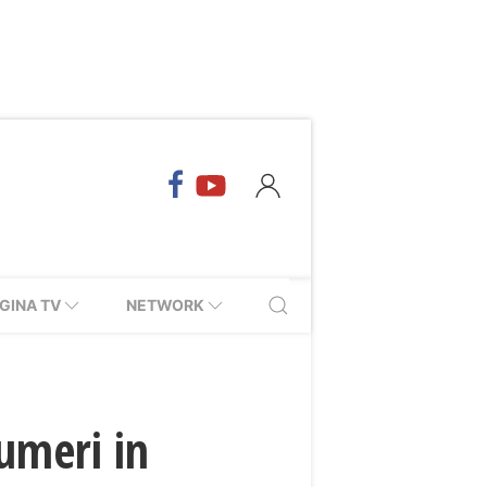
GINA TV
NETWORK
umeri in