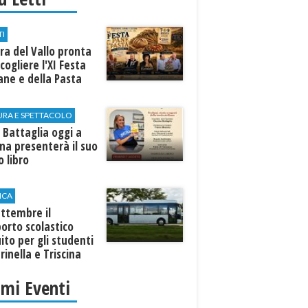
TI
a del Vallo pronta
cogliere l'XI Festa
ane e della Pasta
URA E SPETTACOLO
 Battaglia oggi a
ina presenterà il suo
 libro
ICA
ttembre il
orto scolastico
ito per gli studenti
rinella e Triscina
imi Eventi