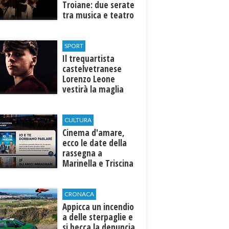
Troiane: due serate
tra musica e teatro
al Tempio di Hera di
Selinunte
SPORT
Il trequartista
castelvetranese
Lorenzo Leone
vestirà la maglia
del Trapani calcio
CULTURA
Cinema d'amare,
ecco le date della
rassegna a
Marinella e Triscina
di Selinunte
CRONACA
Appicca un incendio
a delle sterpaglie e
si becca la denuncia