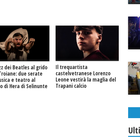
Il trequartista
zz dei Beatles al grido
castelvetranese Lorenzo
Troiane: due serate
Leone vestirà la maglia del
sica e teatro al
Trapani calcio
 di Hera di Selinunte
Ult