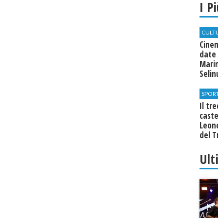
I P
CULT
Cine
date 
Marin
Seli
SPOR
Il tr
cast
Leone
del T
Ult