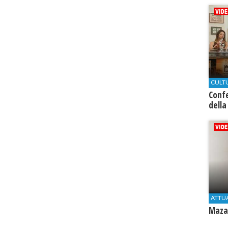
CULT
Conf
della
ATTU
Mazar