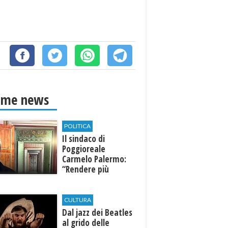
ime news
POLITICA
Il sindaco di
Poggioreale
Carmelo Palermo:
“Rendere più
efficiente
l’ospedale di
Castelvetrano."
CULTURA
Dal jazz dei Beatles
al grido delle