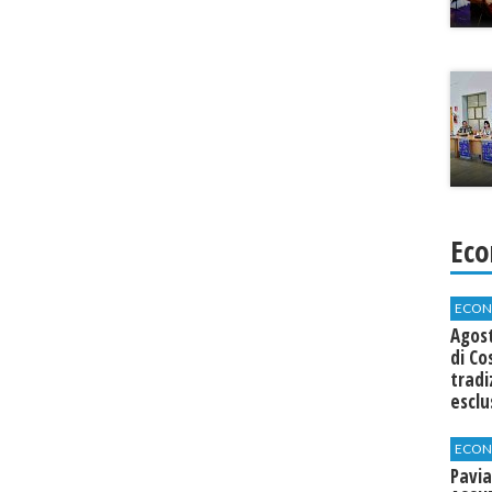
Eco
ECON
Agos
di Co
tradi
esclu
agli 
ECON
Pavia