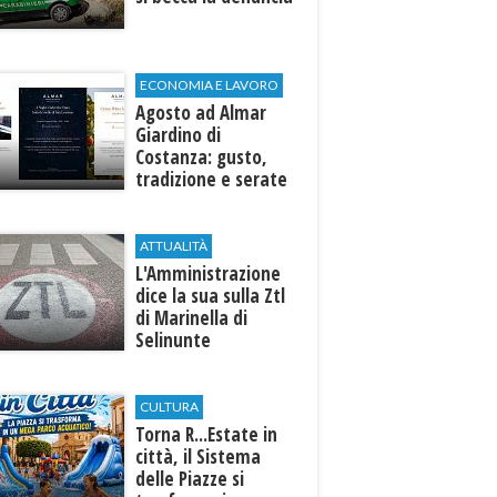
ECONOMIA E LAVORO
Agosto ad Almar
Giardino di
Costanza: gusto,
tradizione e serate
esclusive aperte
anche agli ospiti
esterni
ATTUALITÀ
L'Amministrazione
dice la sua sulla Ztl
di Marinella di
Selinunte
CULTURA
Torna R...Estate in
città, il Sistema
delle Piazze si