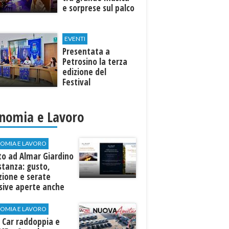
e sorprese sul palco
EVENTI
Presentata a
Petrosino la terza
edizione del
Festival
Internazione della
Canzone Italiana
"Voci dal
nomia e Lavoro
Mediterraneo"
OMIA E LAVORO
to ad Almar Giardino
stanza: gusto,
zione e serate
sive aperte anche
ospiti esterni
OMIA E LAVORO
 Car raddoppia e