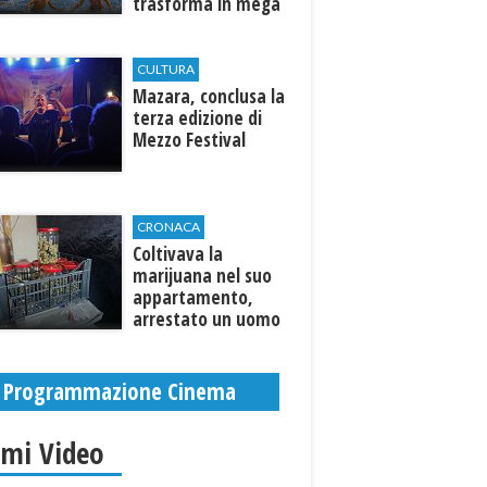
trasforma in mega
parco acquatico
CULTURA
​Mazara, conclusa la
terza edizione di
Mezzo Festival
CRONACA
Coltivava la
marijuana nel suo
appartamento,
arrestato un uomo
Programmazione Cinema
imi Video