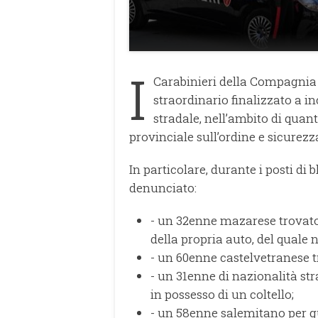
I
Carabinieri della Compagnia 
straordinario finalizzato a in
stradale, nell’ambito di quan
provinciale sull’ordine e sicurezz
In particolare, durante i posti di b
denunciato:
- un 32enne mazarese trovato 
della propria auto, del quale n
- un 60enne castelvetranese tr
- un 31enne di nazionalità str
in possesso di un coltello;
- un 58enne salemitano per gu