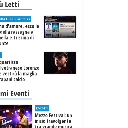
iù Letti
URA E SPETTACOLO
ma d'amare, ecco le
della rassegna a
ella e Triscina di
nunte
T
equartista
elvetranese Lorenzo
 vestirà la maglia
rapani calcio
imi Eventi
EVENTI
Mezzo Festival: un
inizio travolgente
tra grande musica