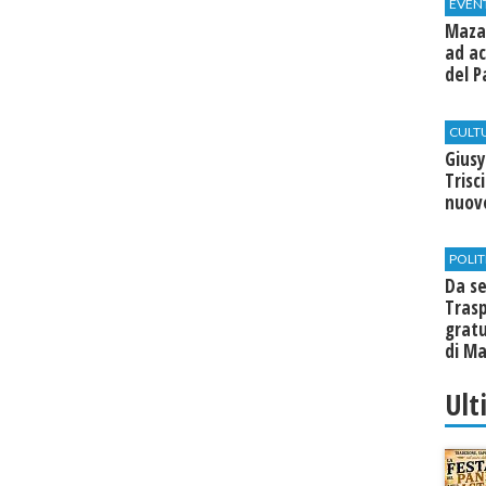
EVEN
Mazar
ad ac
del P
CULT
Giusy
Trisc
nuovo
POLIT
Da se
Trasp
gratu
di Ma
Ult