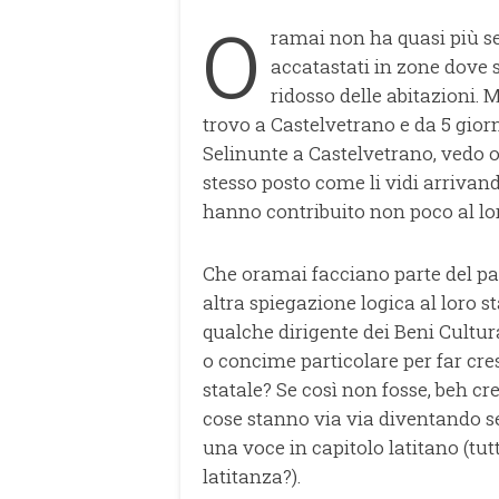
O
ramai non ha quasi più se
accatastati in zone dove s
ridosso delle abitazioni. M
trovo a Castelvetrano e da 5 gior
Selinunte a Castelvetrano, vedo og
stesso posto come li vidi arrivan
hanno contribuito non poco al l
Che oramai facciano parte del pa
altra spiegazione logica al loro s
qualche dirigente dei Beni Cultu
o concime particolare per far cresc
statale? Se così non fosse, beh c
cose stanno via via diventando s
una voce in capitolo latitano (tutt
latitanza?).