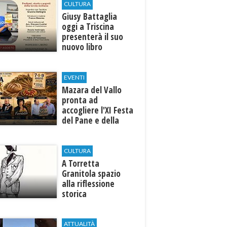
CULTURA
Giusy Battaglia
oggi a Triscina
presenterà il suo
nuovo libro
EVENTI
Mazara del Vallo
pronta ad
accogliere l'XI Festa
del Pane e della
Pasta
CULTURA
​A Torretta
Granitola spazio
alla riflessione
storica
ATTUALITÀ