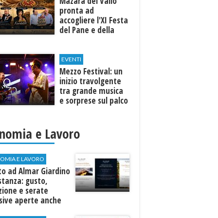
Mazara del Vallo
pronta ad
accogliere l'XI Festa
del Pane e della
Pasta
EVENTI
Mezzo Festival: un
inizio travolgente
tra grande musica
e sorprese sul palco
nomia e Lavoro
OMIA E LAVORO
to ad Almar Giardino
stanza: gusto,
zione e serate
sive aperte anche
ospiti esterni