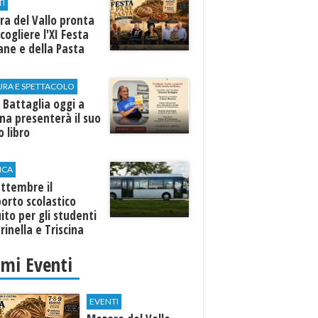
TI
a del Vallo pronta
cogliere l'XI Festa
ane e della Pasta
URA E SPETTACOLO
 Battaglia oggi a
ina presenterà il suo
 libro
ICA
ttembre il
orto scolastico
ito per gli studenti
rinella e Triscina
imi Eventi
EVENTI