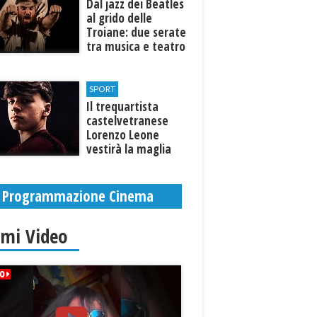
Dal jazz dei Beatles
al grido delle
Troiane: due serate
tra musica e teatro
al Tempio di Hera di
Selinunte
SPORT
Il trequartista
castelvetranese
Lorenzo Leone
vestirà la maglia
del Trapani calcio
Programmazione Cinema
imi Video