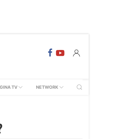
GINA TV
NETWORK
?