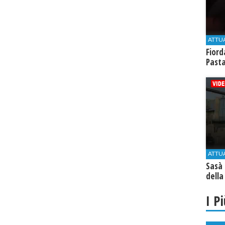
ATTU
Fiord
Past
ATTU
Sasà 
della
I P