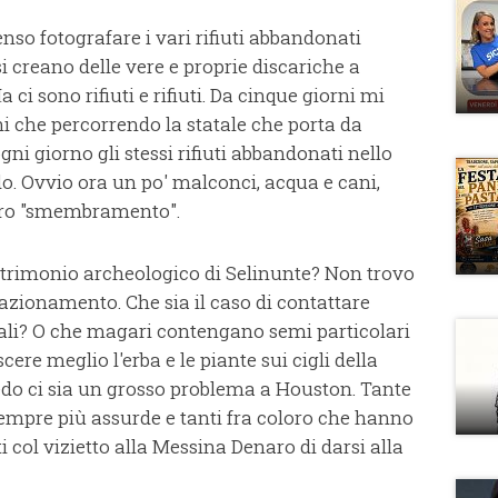
nso fotografare i vari rifiuti abbandonati
i creano delle vere e proprie discariche a
a ci sono rifiuti e rifiuti. Da cinque giorni mi
ni che percorrendo la statale che porta da
ni giorno gli stessi rifiuti abbandonati nello
do. Ovvio ora un po' malconci, acqua e cani,
oro "smembramento".
trimonio archeologico di Selinunte? Non trovo
tazionamento. Che sia il caso di contattare
rali? O che magari contengano semi particolari
ere meglio l'erba e le piante sui cigli della
redo ci sia un grosso problema a Houston. Tante
empre più assurde e tanti fra coloro che hanno
i col vizietto alla Messina Denaro di darsi alla