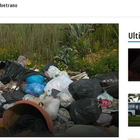
lvetrano
Ult