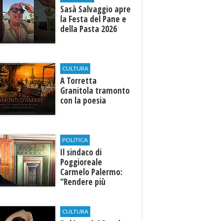
Sasà Salvaggio apre
la Festa del Pane e
della Pasta 2026
CULTURA
​A Torretta
Granitola tramonto
con la poesia
POLITICA
Il sindaco di
Poggioreale
Carmelo Palermo:
“Rendere più
efficiente
l’ospedale di
Castelvetrano."
CULTURA