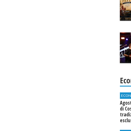
Eco
ECON
Agos
di Co
tradi
esclu
agli 