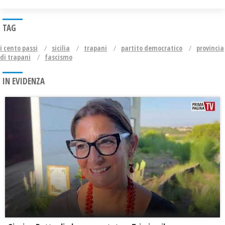
TAG
i cento passi
sicilia
trapani
partito democratico
provincia
di trapani
fascismo
IN EVIDENZA