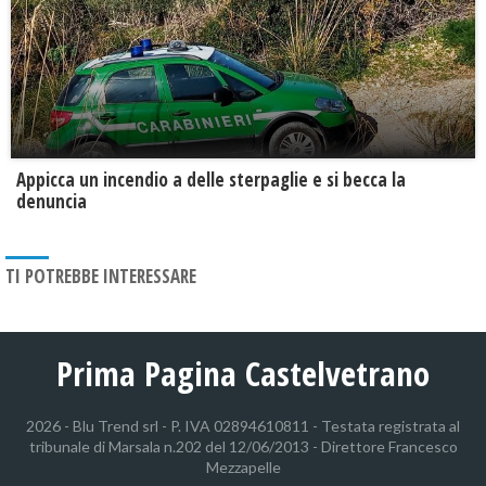
Appicca un incendio a delle sterpaglie e si becca la
denuncia
TI POTREBBE INTERESSARE
Prima Pagina Castelvetrano
2026 - Blu Trend srl - P. IVA 02894610811 - Testata registrata al
tribunale di Marsala n.202 del 12/06/2013 - Direttore Francesco
Mezzapelle