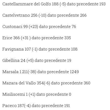
Castellammare del Golfo 188 (-5) dato precedente 193
Castelvetrano 256 (-10) dato precedente 266
Custonaci 99 (+23) dato precedente 76
Erice 366 (+31 ) dato precedente 335
Favignana 107 (-1) dato precedente 108
Gibellina 24 (+5) dato precedente 19
Marsala 1.211(-38) dato precedente 1249
Mazara del Vallo 354(-6) dato precedente 360
Misiliscemi 1 (+1) dato precedente 0
Paceco 187(-4) dato precedente 191