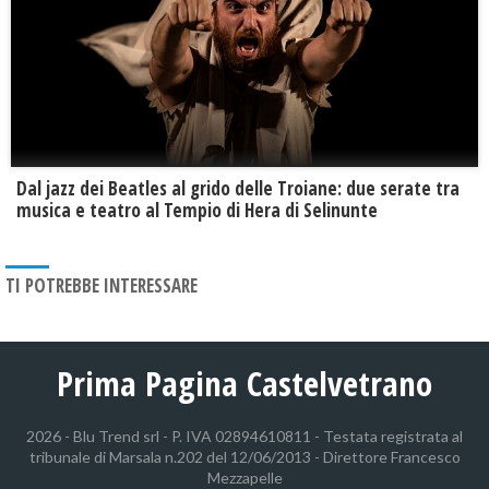
Dal jazz dei Beatles al grido delle Troiane: due serate tra
musica e teatro al Tempio di Hera di Selinunte
TI POTREBBE INTERESSARE
Prima Pagina Castelvetrano
2026 - Blu Trend srl - P. IVA 02894610811 - Testata registrata al
tribunale di Marsala n.202 del 12/06/2013 - Direttore Francesco
Mezzapelle