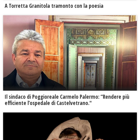
​A Torretta Granitola tramonto con la poesia
Il sindaco di Poggioreale Carmelo Palermo: “Rendere più
efficiente l’ospedale di Castelvetrano."