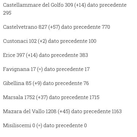
Castellammare del Golfo 309 (+14) dato precedente
295
Castelvetrano 827 (+57) dato precedente 770
Custonaci 102 (+2) dato precedente 100
Erice 397 (+14) dato precedente 383
Favignana 17 (=) dato precedente 17
Gibellina 85 (+9) dato precedente 76
Marsala 1752 (+37) dato precedente 1715
Mazara del Vallo 1208 (+45) dato precedente 1163
Misiliscemi 0 (=) dato precedente 0