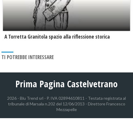
​A Torretta Granitola spazio alla riflessione storica
TI POTREBBE INTERESSARE
Prima Pagina Castelvetrano
2026 - Blu Trend srl - P. IVA 02894610811 - Testata registrata al
tribunale di Marsala n.202 del 12/06/2013 - Direttore Francesco
Mezzapelle