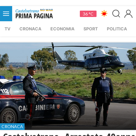
36 °C
TV
CRONACA
ECONOMIA
SPORT
POLITICA
CRONACA