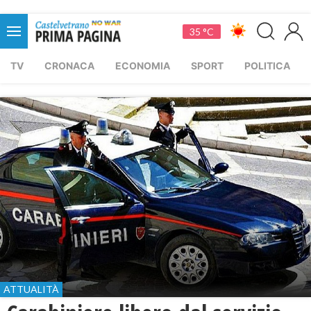
35 °C
TV
CRONACA
ECONOMIA
SPORT
POLITICA
ATTUALITÀ