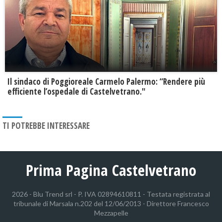
Il sindaco di Poggioreale Carmelo Palermo: “Rendere più
efficiente l’ospedale di Castelvetrano."
TI POTREBBE INTERESSARE
Prima Pagina Castelvetrano
2026 - Blu Trend srl - P. IVA 02894610811 - Testata registrata al
tribunale di Marsala n.202 del 12/06/2013 - Direttore Francesco
Mezzapelle