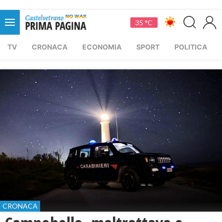
35 °C
TV
CRONACA
ECONOMIA
SPORT
POLITICA
CRONACA