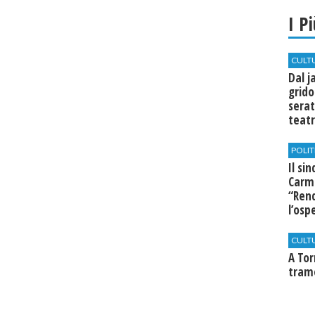
I P
CULT
Dal j
grido
serat
teatr
di Se
POLIT
Il si
Carm
“Rend
l’osp
Cast
CULT
​A To
tram