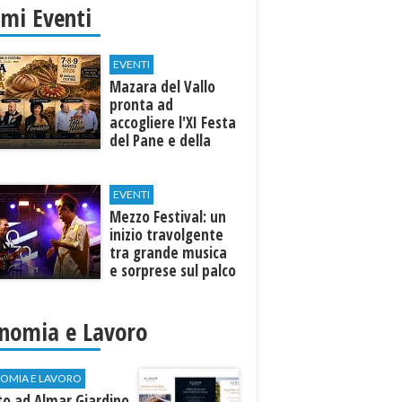
imi Eventi
EVENTI
Mazara del Vallo
pronta ad
accogliere l'XI Festa
del Pane e della
Pasta
EVENTI
Mezzo Festival: un
inizio travolgente
tra grande musica
e sorprese sul palco
nomia e Lavoro
OMIA E LAVORO
to ad Almar Giardino