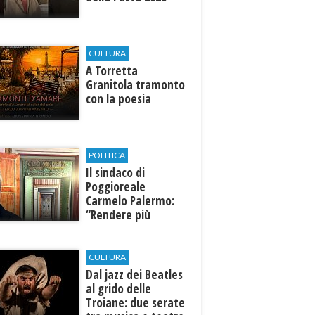
CULTURA
​A Torretta
Granitola tramonto
con la poesia
POLITICA
Il sindaco di
Poggioreale
Carmelo Palermo:
“Rendere più
efficiente
l’ospedale di
Castelvetrano."
CULTURA
Dal jazz dei Beatles
al grido delle
Troiane: due serate