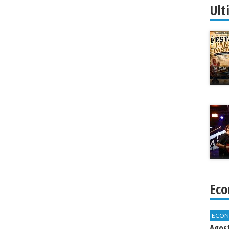
Ult
Eco
ECON
Agos