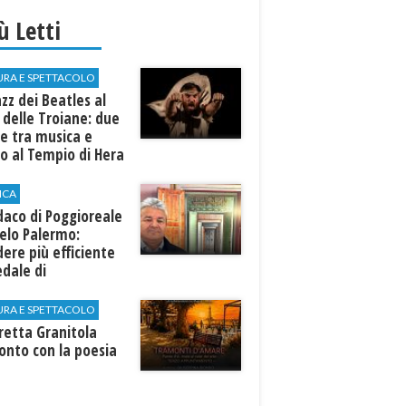
iù Letti
URA E SPETTACOLO
azz dei Beatles al
 delle Troiane: due
e tra musica e
o al Tempio di Hera
linunte
ICA
ndaco di Poggioreale
elo Palermo:
ere più efficiente
edale di
elvetrano."
URA E SPETTACOLO
rretta Granitola
onto con la poesia