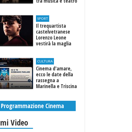
tra musica e teatro
al Tempio di Hera di
Selinunte
SPORT
Il trequartista
castelvetranese
Lorenzo Leone
vestirà la maglia
del Trapani calcio
CULTURA
Cinema d'amare,
ecco le date della
rassegna a
Marinella e Triscina
di Selinunte
Programmazione Cinema
imi Video