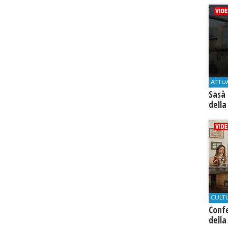
ATTU
Sasà 
della
CULT
Conf
della