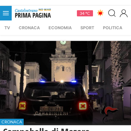
34 °C
TV
CRONACA
ECONOMIA
SPORT
POLITICA
CRONACA