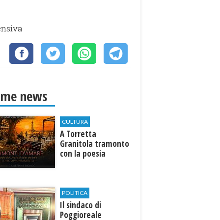
tensiva
ime news
CULTURA
​A Torretta
Granitola tramonto
con la poesia
POLITICA
Il sindaco di
Poggioreale