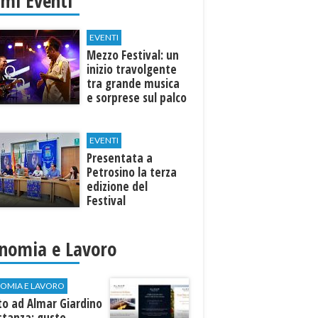
imi Eventi
EVENTI
Mezzo Festival: un
inizio travolgente
tra grande musica
e sorprese sul palco
EVENTI
Presentata a
Petrosino la terza
edizione del
Festival
Internazione della
Canzone Italiana
"Voci dal
nomia e Lavoro
Mediterraneo"
OMIA E LAVORO
to ad Almar Giardino
stanza: gusto,