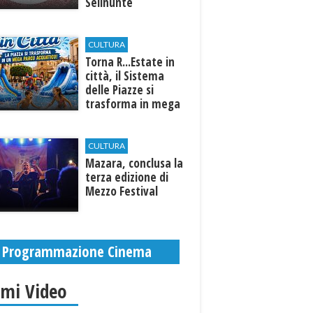
Selinunte
CULTURA
Torna R...Estate in
città, il Sistema
delle Piazze si
trasforma in mega
parco acquatico
CULTURA
​Mazara, conclusa la
terza edizione di
Mezzo Festival
Programmazione Cinema
imi Video