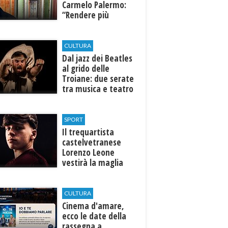
Carmelo Palermo:
“Rendere più
efficiente
l’ospedale di
Castelvetrano."
CULTURA
Dal jazz dei Beatles
al grido delle
Troiane: due serate
tra musica e teatro
al Tempio di Hera di
Selinunte
SPORT
Il trequartista
castelvetranese
Lorenzo Leone
vestirà la maglia
del Trapani calcio
CULTURA
Cinema d'amare,
ecco le date della
rassegna a