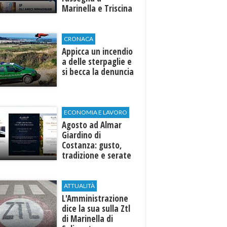
Marinella e Triscina
di Selinunte
CRONACA
Appicca un incendio
a delle sterpaglie e
si becca la denuncia
ECONOMIA E LAVORO
Agosto ad Almar
Giardino di
Costanza: gusto,
tradizione e serate
esclusive aperte
anche agli ospiti
esterni
ATTUALITÀ
L'Amministrazione
dice la sua sulla Ztl
di Marinella di