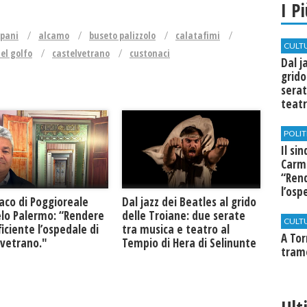
I P
apani
alcamo
buseto palizzolo
calatafimi
CULT
el golfo
castelvetrano
custonaci
Dal j
grido
serat
teatr
di Se
POLIT
Il si
Carm
“Rend
l’osp
daco di Poggioreale
Dal jazz dei Beatles al grido
Cast
lo Palermo: “Rendere
delle Troiane: due serate
CULT
ficiente l’ospedale di
tra musica e teatro al
​A To
lvetrano."
Tempio di Hera di Selinunte
tram