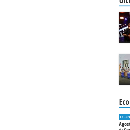
Ult
Eco
ECON
Agos
di Co