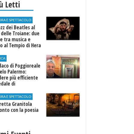
iù Letti
URA E SPETTACOLO
azz dei Beatles al
 delle Troiane: due
e tra musica e
o al Tempio di Hera
linunte
ICA
ndaco di Poggioreale
elo Palermo:
ere più efficiente
edale di
elvetrano."
URA E SPETTACOLO
rretta Granitola
onto con la poesia