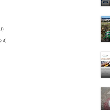
1)
p 8)