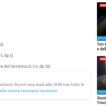
ATTU
Toti 
2)
e del
1, dp 1)
del territorio:11 (+1, dp 10)
rtanti. Ricevi una mail alle 19.00 con tutte le
 alla nostra rassegna via email.
CULT
Giusi
Trisc