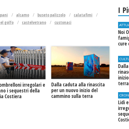
I P
apani
alcamo
buseto palizzolo
calatafimi
el golfo
castelvetrano
custonaci
ATTU
Noi O
famig
cure 
CULT
Dalla
rinas
inizi
terra
Dalla caduta alla rinascita
 ombrelloni irregolari e
per un nuovo inizio del
no i sequestri della
cammino sulla terra
CRON
ia Costiera
Lidi 
irreg
seque
Costi