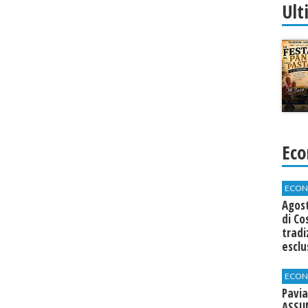
Ult
Eco
ECON
Agos
di Co
tradi
esclu
agli 
ECON
Pavia
ASSU