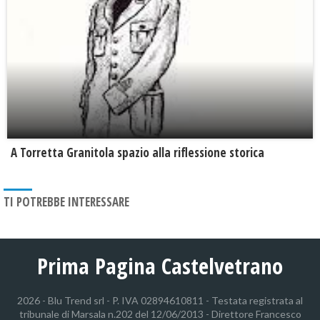
​A Torretta Granitola spazio alla riflessione storica
TI POTREBBE INTERESSARE
Prima Pagina Castelvetrano
2026 - Blu Trend srl - P. IVA 02894610811 - Testata registrata al
tribunale di Marsala n.202 del 12/06/2013 - Direttore Francesco