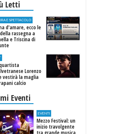
iù Letti
URA E SPETTACOLO
ma d'amare, ecco le
della rassegna a
ella e Triscina di
nunte
T
equartista
elvetranese Lorenzo
 vestirà la maglia
rapani calcio
imi Eventi
EVENTI
Mezzo Festival: un
inizio travolgente
tra grande musica