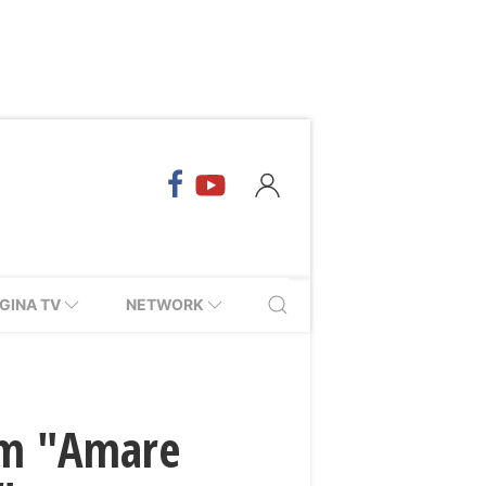
GINA TV
NETWORK
ilm "Amare