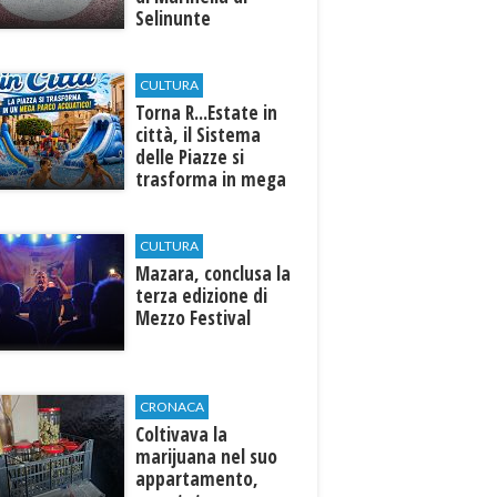
Selinunte
CULTURA
Torna R...Estate in
città, il Sistema
delle Piazze si
trasforma in mega
parco acquatico
CULTURA
​Mazara, conclusa la
terza edizione di
Mezzo Festival
CRONACA
Coltivava la
marijuana nel suo
appartamento,