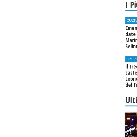
I P
CULT
Cine
date 
Marin
Seli
SPOR
Il tr
cast
Leone
del T
Ult