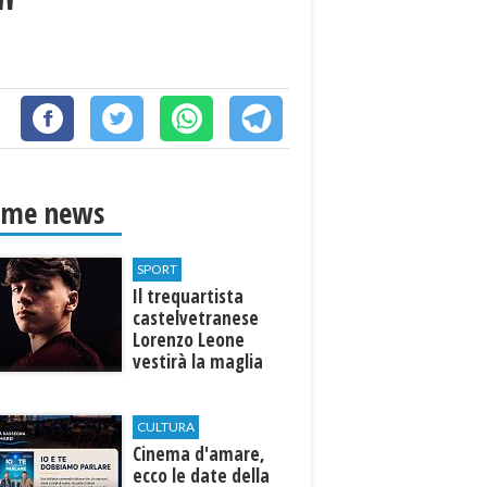
"
ime news
SPORT
Il trequartista
castelvetranese
Lorenzo Leone
vestirà la maglia
del Trapani calcio
CULTURA
Cinema d'amare,
ecco le date della