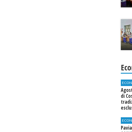
Eco
ECON
Agos
di Co
tradi
esclu
agli 
ECON
Pavia