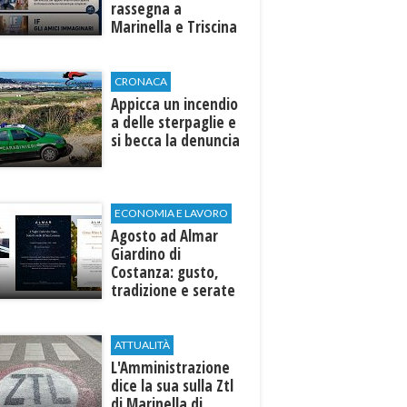
rassegna a
Marinella e Triscina
di Selinunte
CRONACA
Appicca un incendio
a delle sterpaglie e
si becca la denuncia
ECONOMIA E LAVORO
Agosto ad Almar
Giardino di
Costanza: gusto,
tradizione e serate
esclusive aperte
anche agli ospiti
esterni
ATTUALITÀ
L'Amministrazione
dice la sua sulla Ztl
di Marinella di