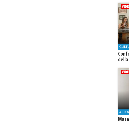
CULT
Conf
della
ATTU
Mazar