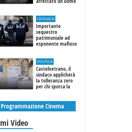
arrestato un uomo
CRONACA
Importante
sequestro
patrimoniale ad
esponente mafioso
di Custonaci
POLITICA
Castelvetrano, il
sindaco applicherà
la tolleranza zero
per chi sporca la
città. Denunce e
sanzioni
Programmazione Cinema
imi Video