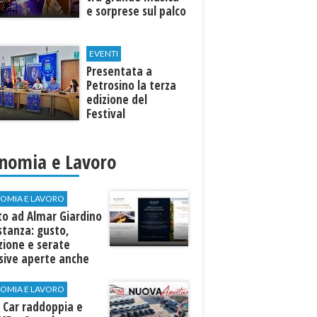
e sorprese sul palco
EVENTI
Presentata a
Petrosino la terza
edizione del
Festival
Internazione della
Canzone Italiana
"Voci dal
nomia e Lavoro
Mediterraneo"
OMIA E LAVORO
to ad Almar Giardino
stanza: gusto,
zione e serate
sive aperte anche
ospiti esterni
OMIA E LAVORO
 Car raddoppia e