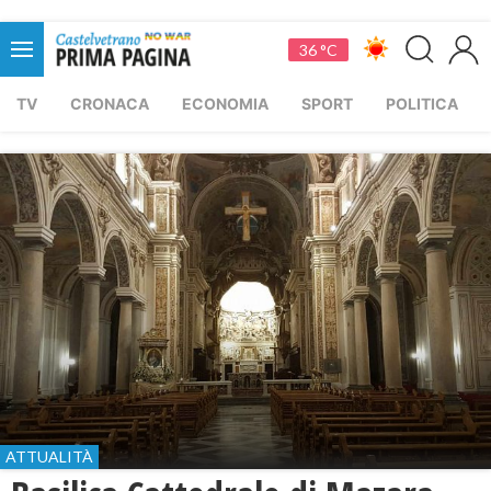
36 °C
TV
CRONACA
ECONOMIA
SPORT
POLITICA
ATTUALITÀ