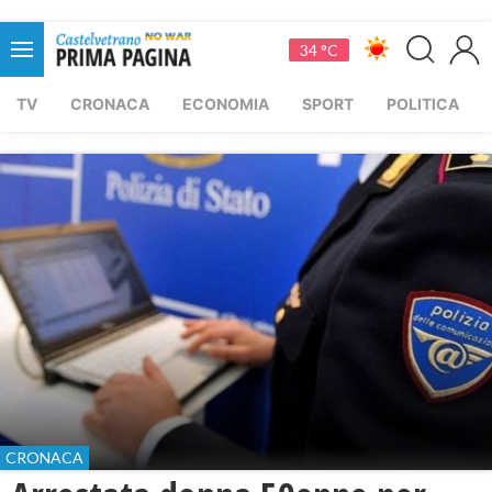
34 °C
TV
CRONACA
ECONOMIA
SPORT
POLITICA
CRONACA