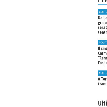
CULT
Dal j
grido
serat
teatr
di Se
POLIT
Il si
Carm
“Rend
l’osp
Cast
CULT
​A To
tram
Ult