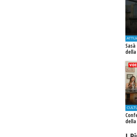
ATTU
Sasà 
della
CULT
Conf
della
I P