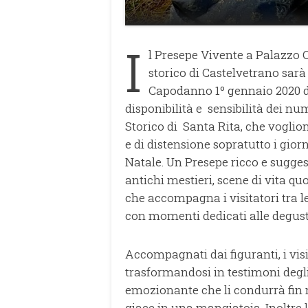
I
l Presepe Vivente a Palazzo Q
storico di Castelvetrano sarà
Capodanno 1º gennaio 2020 dal
disponibilità e sensibilità dei nu
Storico di Santa Rita, che voglio
e di distensione sopratutto i giorni
Natale. Un Presepe ricco e suggest
antichi mestieri, scene di vita qu
che accompagna i visitatori tra l
con momenti dedicati alle degust
Accompagnati dai figuranti, i vis
trasformandosi in testimoni degli
emozionante che li condurrà fin 
giace in una mangiatoia. Inoltre la