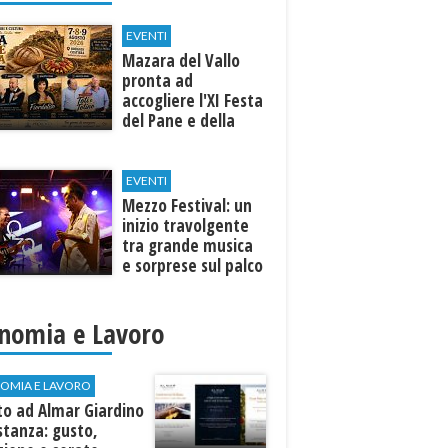
EVENTI
Mazara del Vallo
pronta ad
accogliere l'XI Festa
del Pane e della
Pasta
EVENTI
Mezzo Festival: un
inizio travolgente
tra grande musica
e sorprese sul palco
nomia e Lavoro
OMIA E LAVORO
to ad Almar Giardino
stanza: gusto,