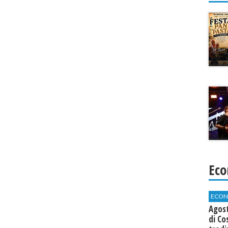
Eco
ECON
Agos
di Co