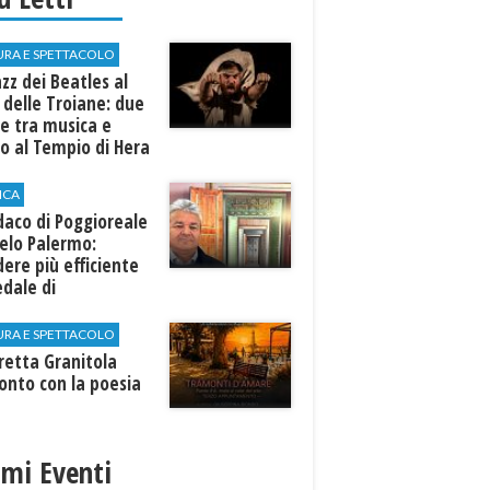
URA E SPETTACOLO
azz dei Beatles al
 delle Troiane: due
e tra musica e
o al Tempio di Hera
linunte
ICA
ndaco di Poggioreale
elo Palermo:
ere più efficiente
edale di
elvetrano."
URA E SPETTACOLO
rretta Granitola
onto con la poesia
imi Eventi