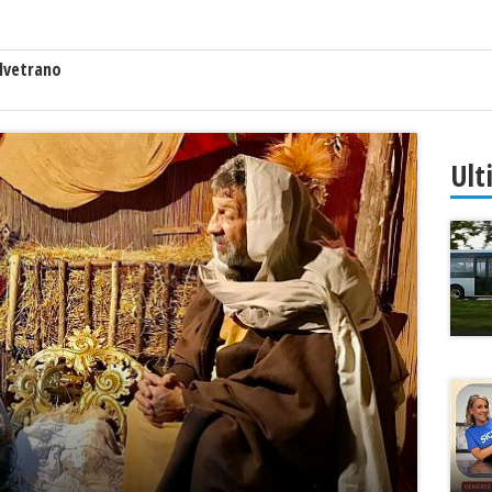
lvetrano
Ult