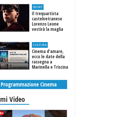
Selinunte
SPORT
Il trequartista
castelvetranese
Lorenzo Leone
vestirà la maglia
del Trapani calcio
CULTURA
Cinema d'amare,
ecco le date della
rassegna a
Marinella e Triscina
di Selinunte
Programmazione Cinema
imi Video