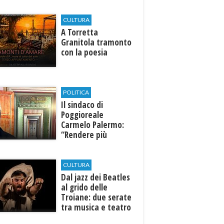
CULTURA
​A Torretta
Granitola tramonto
con la poesia
POLITICA
Il sindaco di
Poggioreale
Carmelo Palermo:
“Rendere più
efficiente
l’ospedale di
Castelvetrano."
CULTURA
Dal jazz dei Beatles
al grido delle
Troiane: due serate
tra musica e teatro
al Tempio di Hera di