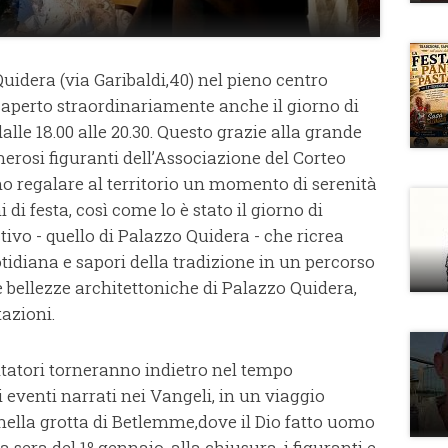
uidera (via Garibaldi,40) nel pieno centro
 aperto straordinariamente anche il giorno di
le 18.00 alle 20.30. Questo grazie alla grande
merosi figuranti dell’Associazione del Corteo
no regalare al territorio un momento di serenità
 di festa, così come lo è stato il giorno di
ivo - quello di Palazzo Quidera - che ricrea
otidiana e sapori della tradizione in un percorso
e bellezze architettoniche di Palazzo Quidera,
azioni.
itatori torneranno indietro nel tempo
 eventi narrati nei Vangeli, in un viaggio
nella grotta di Betlemme,dove il Dio fatto uomo
 sera del 1º gennaio, alla chiusura, i figuranti e