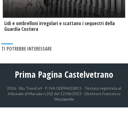
Lidi e ombrelloni irregolari e scattano i sequestri della
Guardia Costiera
TI POTREBBE INTERESSARE
Prima Pagina Castelvetrano
2026 - Blu Trend srl - P. IVA 02894610811 - Testata registrata al
tribunale di Marsala n.202 del 12/06/2013 - Direttore Francesco
Mezzapelle