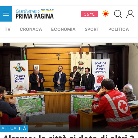
36 °C
TV
CRONACA
ECONOMIA
SPORT
POLITICA
ATTUALITÀ