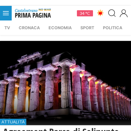
34 °C
TV
CRONACA
ECONOMIA
SPORT
POLITICA
ATTUALITÀ