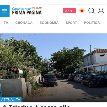
37 °C
TV
CRONACA
ECONOMIA
SPORT
POLITICA
ATTUALITÀ