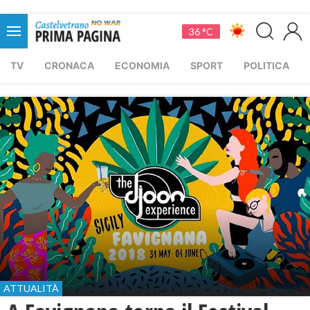
36 °C
TV
CRONACA
ECONOMIA
SPORT
POLITICA
ATTUALITÀ